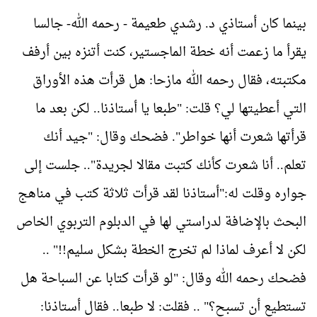
بينما كان أستاذي د.
رشدي طعيمة - رحمه الله- جالسا
يقرأ ما زعمت أنه خطة الماجستير، كنت أتنزه بين أرفف
مكتبته، فقال رحمه الله مازحا: هل قرأت هذه الأوراق
التي أعطيتها لي؟ قلت: "طبعا يا أستاذنا.. لكن بعد ما
قرأتها شعرت أنها خواطر". فضحك وقال: "جيد أنك
تعلم.. أنا شعرت كأنك كتبت مقالا لجريدة".. جلست إلى
جواره وقلت له:"أستاذنا لقد قرأت ثلاثة كتب في مناهج
البحث بالإضافة لدراستي لها في الدبلوم التربوي الخاص
لكن لا أعرف لماذا لم تخرج الخطة بشكل سليم!!" ..
فضحك رحمه الله وقال: "لو قرأت كتابا عن السباحة هل
تستطيع أن تسبح؟" .. فقلت: لا طبعا.. فقال أستاذنا: