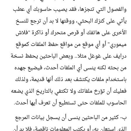
والفصول التي تنجزها، فقد يصيب حاسوبك أي عطب
يأتي على كنزك البحثي، ووقتها لا بد أن ترجع للنسخ
الأخرى على هاتفك أو قرص متحرك أو ذاكرة "فلاش
ميموري" أو أي موقع من مواقع حفظ الملفات كموقع
درايف على غوغل مثلا.. وبعض الباحثين يحفظ نسخة
من بحثه لكنه ينسى أي الملفات أحدث، فيضيع جهده
باستخدام ملفات يكتشف بعد ذلك أنها قديمة، ولذلك
فعليك أن تؤرخ ملفاتك ولا تكتفي بالتاريخ الذي يضعه
الحاسوب للملفات حتى تستطيع أن تعرف أيها أحدث.
ب- كثير من الباحثين ينسى أن يسجل بيانات المرجع
الذي استعان به، أو يكتب المعلومات ناقصة، فلا بد أن