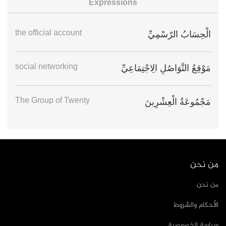
Expressions
the official account
الْحِسَابُ الرّسْمِيِّ
social networking
مَوْقِعُ التَّوَاصُلِ الِاجْتِمَاعِيِّ
The Group of Twenty
مَجْمُوعَةُ الْعِشْرِينَ
من نحن
من نحن
الأحكام والشروط
سياسة الخصوصية