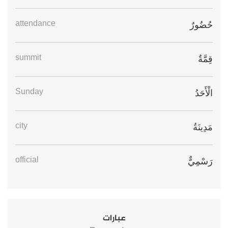
attendance
حُضُورٌ
summit
قِمَّةٌ
Sunday
الْأَحَدُ
city
مَدِينَةُ
official
رَسْمِيٌّ
عبارات