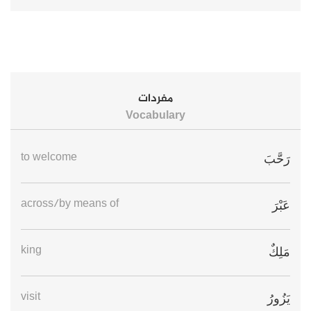
مفردات
Vocabulary
to welcome
رَحَّبَ
across/by means of
عَبْرَ
king
مَلِكٌ
visit
يَزُورُ