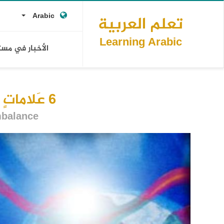
Main
تجاوز
op
opdown
إلى
Arabic
تعلم العربية
navigation
المحتوى
ks
الرئيسي
Learning Arabic
الأخبار في مس
6 عَلاماتٍ تُنْذِرُ بِالْخَلَلِ الهُرْمُونِيِّ
mbalance