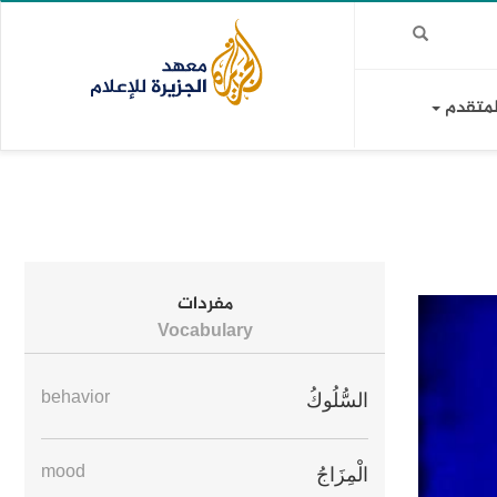
لمتقدم
مفردات
Vocabulary
behavior
السُّلُوكُ
mood
الْمِزَاجُ