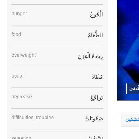
hunger
الْجُوعُ
food
الطَّعَامُ
overweight
زِيَادَةُ الْوَزْنِ
usual
مُعْتَادٌ
لأدنى
decrease
تَرَاجُعُ
difficulties, troubles
صُعُوبَاتُ
لتشكيل
sweating