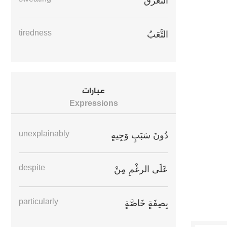
التَّعَرُّقُ
tiredness
التَّعَبُ
عبارات
Expressions
unexplainably
دُونَ سَبَبٍ وَجِيهٍ
despite
عَلَى الرغْمِ مِنْ
particularly
بِصِفَةٍ خَاصَّةٍ