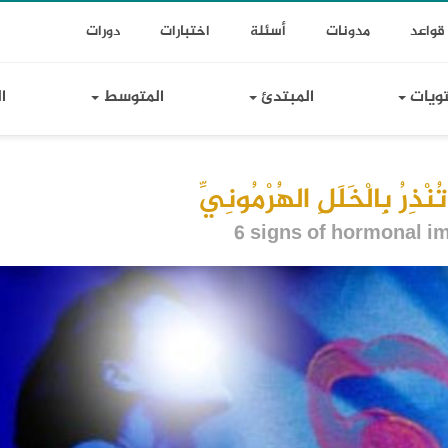
T
Toggle Dr
قواعد
مدونات
أسئلة
اختبارات
دورات
Lin
تويات
المبتدئ
المتوسط
ا
6 signs of hormonal i