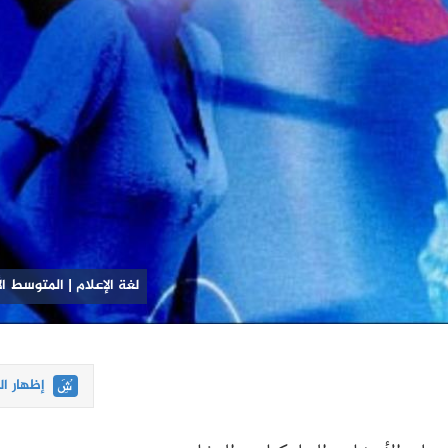
لغة الإعلام | المتوسط ا
إظهار ا