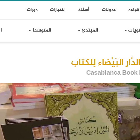
T
Toggle Dr
قواعد
مدونات
أسئلة
اختبارات
دورات
Lin
تويات
المبتدئ
المتوسط
ا
لدَّارِ البَيْضاء لِلكتاب
Casablanca Book 