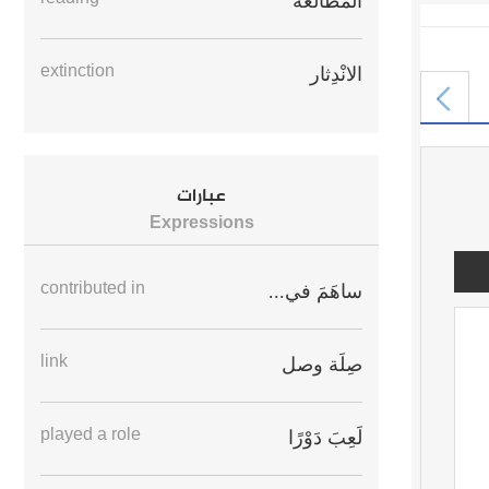
المُطالَعَة
extinction
الانْدِثار
عبارات
Expressions
contributed in
ساهَمَ في...
link
صِلَة وصل
played a role
لَعِبَ دَوْرًا