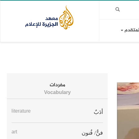
لمتقدم
مفردات
Vocabulary
literature
أدَبٌ
art
فنٌّ/ فُنون