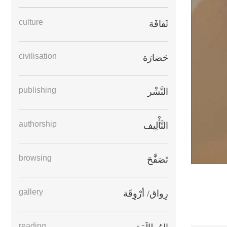
culture
ثَقافَة
civilisation
حَضارَة
publishing
النَّشْر
authorship
التَّأْلِيف
browsing
تَصَفَّحَ
gallery
رِواق/ أرْوِقَة
reading