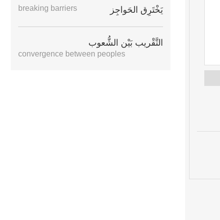
breaking barriers
يَخْتَرِق الحَواجِز
التَّقْريب بَيْن الشُّعوب
convergence between peoples