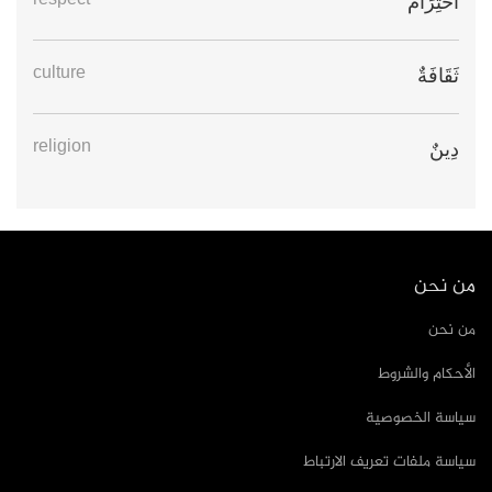
respect
احْتِرَامٌ
culture
ثَقَافَةٌ
religion
دِينٌ
من نحن
من نحن
الأحكام والشروط
سياسة الخصوصية
سياسة ملفات تعريف الارتباط