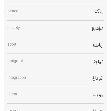
peace
سَلَامٌ
society
مُجْتَمَعٌ
sport
رِيَاضَةٌ
emigrant
مُهَاجِرٌ
integration
انْدِمَاجٌ
talent
مَوْهِبَةٌ