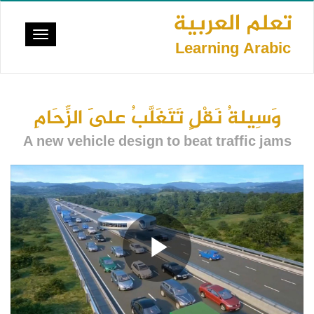
تجاوز
تعلم العربية
إلى
Toggle
المحتوى
Learning Arabic
vigation
الرئيسي
وَسِيلةُ نَقْلٍ تَتَغَلَّبُ عَلَى الزِّحَامِ
A new vehicle design to beat traffic jams