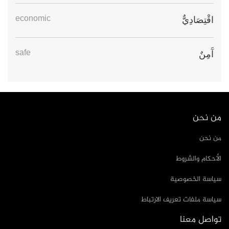
economic
اقْتِصَادِيٌّ
safe
آَمِنٌ
من نحن
من نحن
الأحكام والشروط
سياسة الخصوصية
سياسة ملفات تعريف الارتباط
تواصل معنا