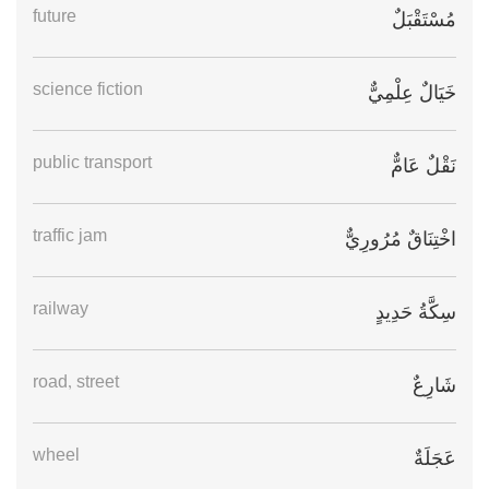
future
مُسْتَقْبَلٌ
science fiction
خَيَالٌ عِلْمِيٌّ
public transport
نَقْلٌ عَامٌّ
traffic jam
اخْتِنَاقٌ مُرُورِيٌّ
railway
سِكَّةُ حَدِيدٍ
road, street
شَارِعٌ
wheel
عَجَلَةٌ