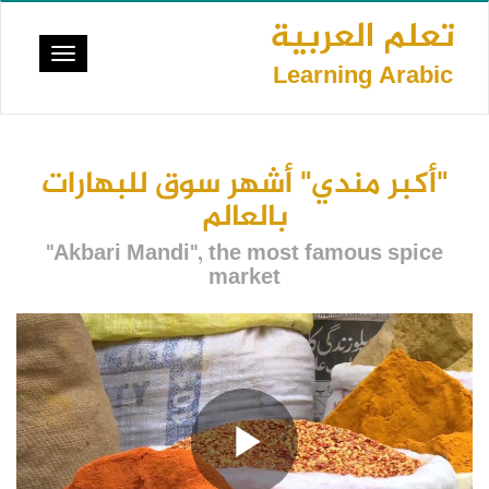
تجاوز
تعلم العربية
إلى
Toggle
المحتوى
Learning Arabic
vigation
الرئيسي
"أكبر مندي" أشهر سوق للبهارات
بالعالم
"Akbari Mandi", the most famous spice
market