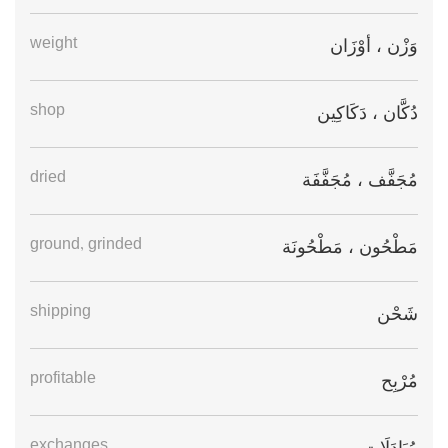
weight
وَزْن ، أوْزَان
shop
دُكَّان ، دَكَاكِين
dried
مُجَفَّف ، مُجَفَّفَة
ground, grinded
مَطْحُون ، مَطْحُونَة
shipping
شَحْن
profitable
مُرْبِح
exchanges