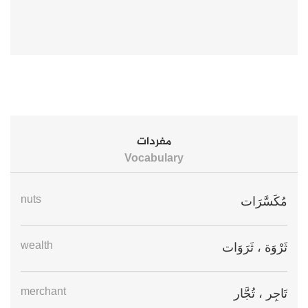
مفردات
Vocabulary
nuts
مُكَسَّرَات
wealth
ثَرْوَة ، ثَرَوَات
merchant
تَاجِر ، تُجَّار