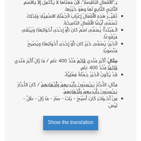
بِـ"الْأَفْعَالِ النَّاقِصَةِ"، لِأَنَّ مَعْنَاهَا لا يَكْتَمِلُ إِلَّا بِالاسْمِ
الثَّانِي التَّابِعِ لَهَا وهُوَ خَبَرُها.
تُغَيِّــرُ هَذِهِ الْأَفْعَالُ إِعْرَابَ الْجُمْلَةِ الاسْمِيَّةِ؛ وَلِذَلِكَ
تُسَمَّى أَيْضًا الأَفْعالَ النّاسِخَةَ.
الْـمُبْتَدَأُ: يُسَمَّى اسْمَ كانَ (أَوْ إِحْدَى أَخَوَاتِهَا) وَيَبْقَى
مَرْفُوعًا.
الْخَبَرُ: يُسَمَّى خَبَرَ كانَ (أَوْ إِحْدَى أَخَوَاتِهَا) ويُصْبِحُ
مَنْصُوبًا.
مِثَالٌ
: أَكْبَر مَنْدي
قَائِمٌ
مُنْذُ 400 عَامٍ / مَا زَالَ أَكْبَر مَنْدي
قَائِمًا
مُنْذُ 400 عَامٍ.
قَدْ يَكُونُ الْخَبَرُ جُمْلَةً فِعْلِيَّةً.
مِثَال: التُّجَّارُ
يَحْسِبُونَ بِأَيْدِيهِمْ وَأَذْهَانِهِمْ
/ كَانَ التُّجَّارُ
يَحْسِبُونَ بِأَيْدِيهِمْ وَأَذْهَانِهِمْ
.
مِنْ أَخَـوَاتِ كَانَ: أَصْبَحَ - بَاتَ - صَارَ - مَا زَالَ - ظَلَّ -
لَيْسَ.
Show the translation