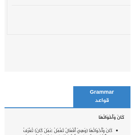
Grammar
قواعد
كَانَ وَأَخَوَاتُهَا
كَانَ وَأَخَوَاتُهَا (وَهِيَ أَفْعَالٌ تَعْمَلُ عَمَلَ كَانَ) تُعْرَفُ