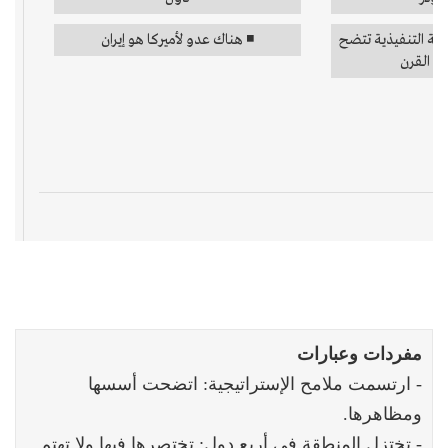
​مفردات وعبارات
- ارتسمت ملامح الإستراتيجية: اتضحت أسسها
ومظاهرها.
- تختزل المنطقة في أربع دول: تختصرها فيها ولا تهتم