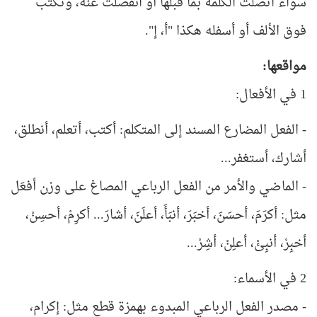
سواء اتصلت الكلمة بما قبلها أو انفصلت عنه، وتكتب
فوق الألف أو أسفله هكذا "أ، إ".
مواقعها:
1 في الأفعال:
- الفعل المضارع المسند إلى المتكلم: أكتب، أتعلم، أنطلق،
أشارك، أستغفر...
- الماضي والأمر من الفعل الرباعي المصاغ على وزن أفعَل
مثل: أكرَمَ، أحسَنَ، أخبَرَ، أنبَأَ، أعلَنَ، أشارَ... أكرِمْ، أحسِنْ،
أخبِرْ، أنبِئْ، أعلِنْ، أشِرْ...
2 في الأسماء:
- مصدر الفعل الرباعي المبدوء بهمزة قطع مثل: إكرام،