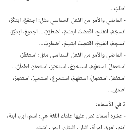
اطلبْ...
- الماضي والأمر من الفعل الخماسي مثل: اجتمَعَ، ابتكَرَ،
انسجَمَ، انفتَح، اقتصَدَ، ابتسَمَ، اضطرَبَ... اجتمِعْ، ابتكِرْ،
انسجِمْ، انفتِحْ، اقتصِدْ، ابتسِمْ، اضطرِبْ...
- الماضي والأمر من الفعل السداسي مثل: استغفَرَ،
استعمَلَ، استفهَمَ، استخرَجَ، استخبَرَ، استعمَرَ، اطمأنَّ...
استغفرْ، استعمِلْ، استفهِمْ، استخرِجْ، استخبِرْ، استعمِرْ،
اطمئِن...
2 في الأسماء:
- عشرة أسماء نص عليها علماء اللغة هي: اسم، ابن، ابنة،
ابنم، امرؤ، امرأة، اثنان، اثنتان، ايمن، اسْت.