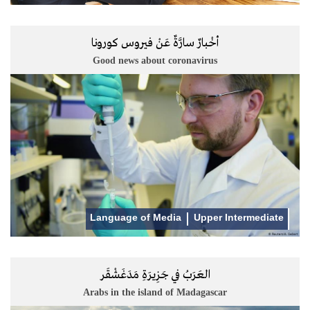
أخْبارٌ سارَّةٌ عَنْ فيروس كورونا
Good news about coronavirus
Language of Media
Upper Intermediate
العَرَبُ في جَزِيرَةِ مَدَغَشْقَر
Arabs in the island of Madagascar