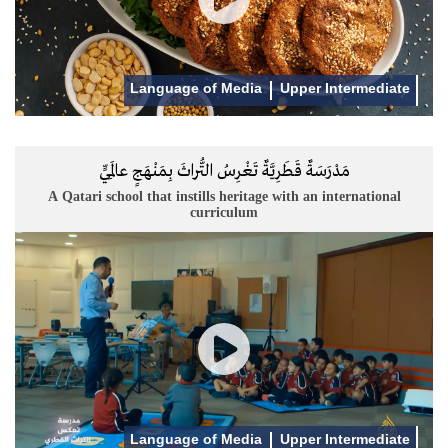
Language of Media
Upper Intermediate
مَدْرَسَةٌ قَطَرِيَّةٌ تَغْرِسُ التُّراثَ بِمَنْهَجٍ عالَمِيٍّ
A Qatari school that instills heritage with an international
curriculum
Language of Media
Upper Intermediate