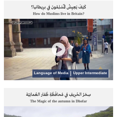
كَيْفَ يَعِيِشُ الْمُسْلِمُونَ فِي برِيطانيا؟
How do Muslims live in Britain?
Language of Media
Upper Intermediate
سِحْرُ الخَرِيفِ في مُحافَظَةِ ظَفار العُمانِيّة
The Magic of the autumn in Dhofar