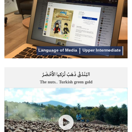
Language of Media
Upper Intermediate
البُنْدُقُ ذَهَبُ تُرْكيا الأَخْضَرُ
The nuts.. Turkish green gold