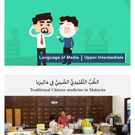
Language of Media
Upper Intermediate
الطِّبُّ التَّقْلِيدِيُّ الصِّينِيُّ فِي مَالِيزِيا
Traditional Chinese medicine in Malaysia