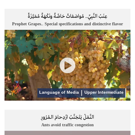
عِنَبُ النَّبِيِّ.. مُواصَفاتٌ خاصَّةٌ ونَكْهَةٌ مُمَيَّزَةٌ
Prophet Grapes.. Special specifications and distinctive flavor
Language of Media
Upper Intermediate
النَّمْلُ يَتَجَنَّبُ ازْدِحامَ الـمُرُورِ
Ants avoid traffic congestion