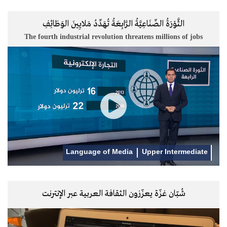
الثَّوْرَةُ الصِّنَاعِيَّةُ الرَّابِعَةُ تُهَدِّدُ مَلايِينَ الوَظائِفِ
The fourth industrial revolution threatens millions of jobs
Language of Media
Upper Intermediate
شُبّان غزّة يعزّزون الثقافة العربية عبر الإنترنت