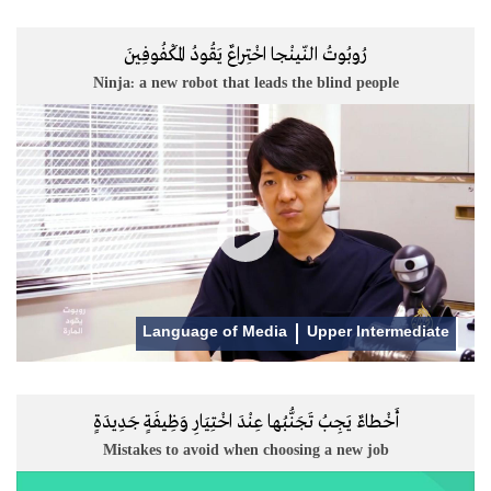
رُوبُوتُ النّينْجا اخْتِراعٌ يَقُودُ المَكْفُوفِينَ
Ninja: a new robot that leads the blind people
Language of Media
Upper Intermediate
أَخْطاءٌ يَجِبُ تَجَنُّبُها عِنْدَ اخْتِيَارِ وَظِيفَةٍ جَدِيدَةٍ
Mistakes to avoid when choosing a new job