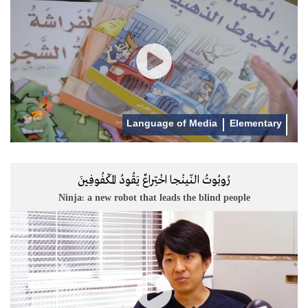
Language of Media
Elementary
رُوبُوتُ النّينْجا اخْتِراعٌ يَقُودُ المَكْفُوفِينَ
Ninja: a new robot that leads the blind people