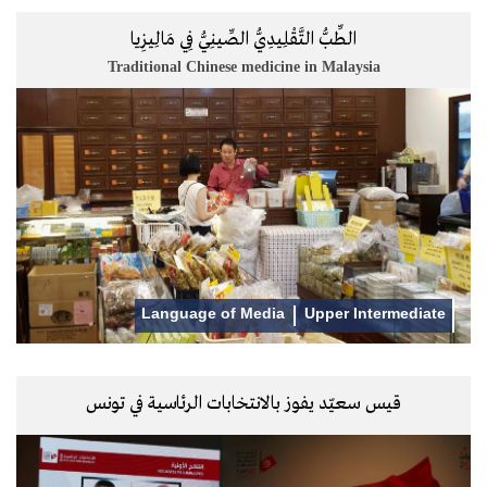
الطِّبُّ التَّقْلِيدِيُّ الصِّينِيُّ فِي مَالِيزِيا
Traditional Chinese medicine in Malaysia
Language of Media
Upper Intermediate
قيس سعيّد يفوز بالانتخابات الرئاسية في تونس