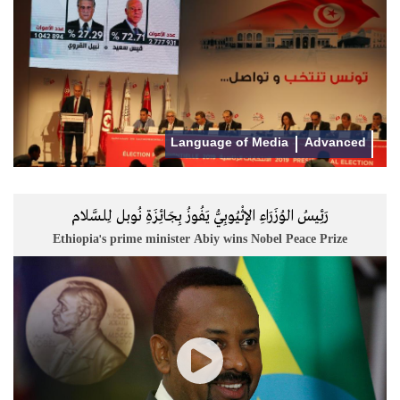
Language of Media
Advanced
رَئِيسُ الوُزَرَاءِ الإثْيُوبِيُّ يَفُوزُ بِجَائِزَةِ نُوبل لِلسَّلام
Ethiopia's prime minister Abiy wins Nobel Peace Prize