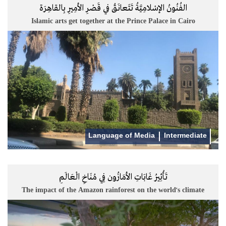
الفُنُونُ الإسْلامِيَّةُ تَتَعانَقُ في قَصْرِ الأمِيرِ بِالقاهِرَة
Islamic arts get together at the Prince Palace in Cairo
Language of Media
Intermediate
تَأْثِيرُ غَابَاتِ الأمَازُون فِي مُنَاخِ الْعَالَمِ
The impact of the Amazon rainforest on the world's climate