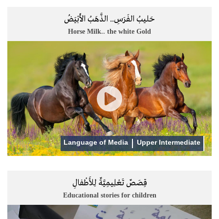
حَليبُ الفَرَسِ.. الذَّهَبُ الأَبْيَضُ
Horse Milk.. the white Gold
Language of Media
Upper Intermediate
قِصَصٌ تَعْلِيمِيَّةٌ لِلأَطْفالِ
Educational stories for children