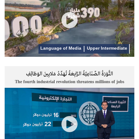
Language of Media
Upper Intermediate
الثَّوْرَةُ الصِّنَاعِيَّةُ الرَّابِعَةُ تُهَدِّدُ مَلايِينَ الوَظائِفِ
The fourth industrial revolution threatens millions of jobs