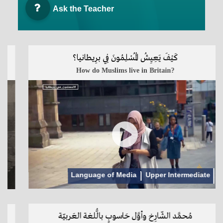
Ask the Teacher
كَيْفَ يَعِيِشُ الْمُسْلِمُونَ فِي برِيطانيا؟
How do Muslims live in Britain?
Language of Media
Upper Intermediate