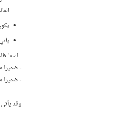
العال
يكون 
يأتي
- اسما ظا
- ضميرا م
- ضميرا مت
وقد يأتي 