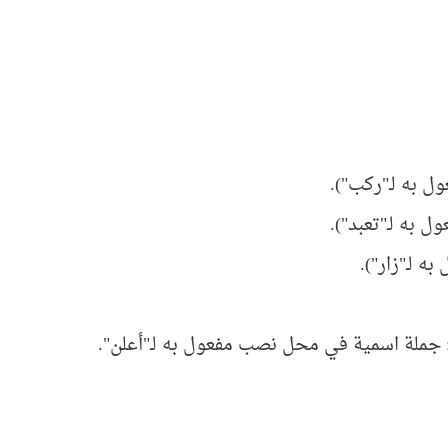
ل به لـ"ركب").
 به لـ"تعبد").
 لـ"زار").
 جملة اسمية في محل نصب مفعول به لـ"أعلن".