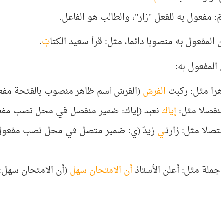
مَ:
مفعول به للفعل "زار"، والطالب هو الفاعل.
المفعول به منصوبا دائما، مثل: قرأ سعيد الكتا
بَ
.
 المفعول به:
هرا مثل: ركبت
الفرسَ
(الفرسَ اسم ظاهر منصوب بالفتحة مفعو
نفصلا مثل:
إياك
نعبد (إياك: ضمير منفصل في محل نصب مفعول
صلا مثل: زارنـ
ي
زيدٌ (ي: ضمير متصل في محل نصب مفعول به
جملة مثل:
أعلن الأستاذ
أن الامتحان سهل
(أن الامتحان سهل: