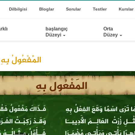
Top
oggle Dropdown
Dilbilgisi
Bloglar
Sorular
Testler
Kurslar
Links
rklı
başlangıç
Orta
Düzeyi
Düzey
الْمَفْعُولُ بِهِ