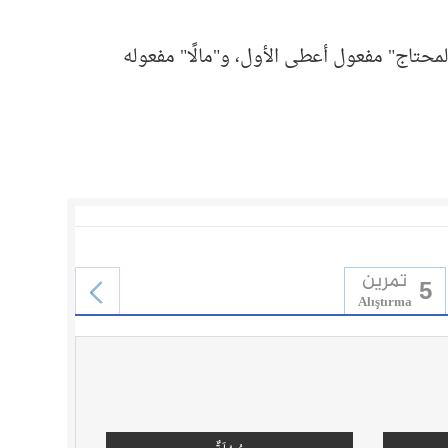
محتاج" مفعول أعطى الأول، و"مالًا" مفعوله