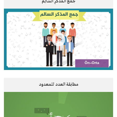
جَمْعُ الـمُذَكَّرِ السّالِمُ
Ön-Orta
مطابقة العدد للمعدود