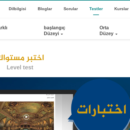
Top
oggle Dropdown
Dilbilgisi
Bloglar
Sorular
Testler
Kurslar
Links
rklı
başlangıç
Orta
Düzeyi
Düzey
اختبر مستواك
Level test