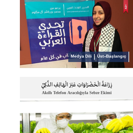
Medya Dili
Üst-Başlangıç
زِرَاعَةُ الْخَضْرَاوَاتِ عَبْرَ الْهَاتِفِ الذَّكِيِّ
Akıllı Telefon Aracılığıyla Sebze Ekimi