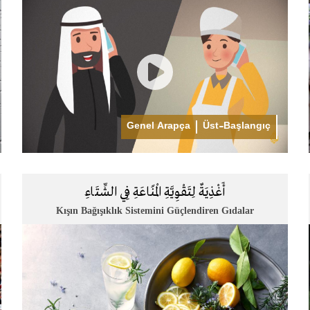
Genel Arapça
Üst-Başlangıç
أَغْذِيَةٌ لِتَقْوِيَّةِ الْمَنَاعَةِ فِي الشِّتَاءِ
Kışın Bağışıklık Sistemini Güçlendiren Gıdalar