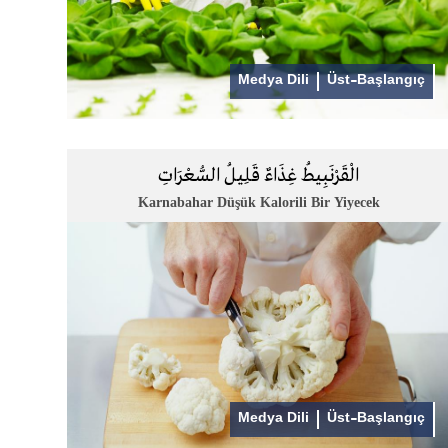
Medya Dili
Üst-Başlangıç
الْقَرْنَبِيطُ غِذَاءٌ قَلِيلُ السُّعْرَاتِ
Karnabahar Düşük Kalorili Bir Yiyecek
Medya Dili
Üst-Başlangıç