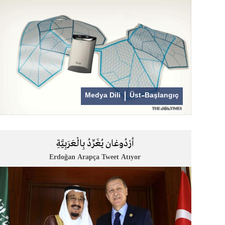
Medya Dili
Üst-Başlangıç
أرْدُوغان يُغَرِّدُ بِالْعَرَبِيَّةِ
Erdoğan Arapça Tweet Atıyor