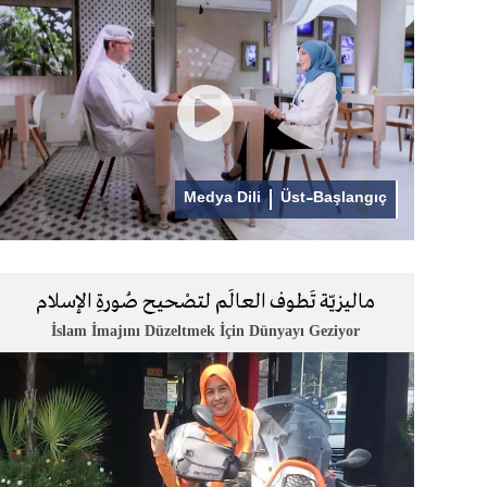
Medya Dili
Üst-Başlangıç
ماليزيّة تَطوف العالَم لتصْحيح صُورةِ الإسلام
İslam İmajını Düzeltmek İçin Dünyayı Geziyor