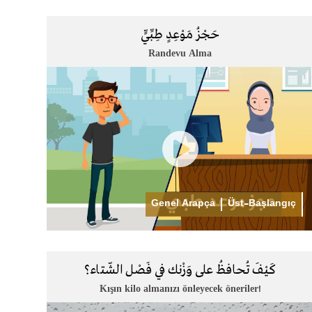
حَجْزُ مَوْعِدٍ طِبِّيٍّ
Randevu Alma
Genel Arapça
Üst-Başlangıç
كَيْفَ تُحافظُ على وَزْنك في فَصْل الشّتاء؟
Kışın kilo almanızı önleyecek öneriler!