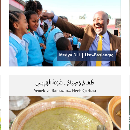
Medya Dili
Üst-Başlangıç
طَعَامٌ وَصِيَامٌ.. شُرْبَةُ الْهَرِيسِ
Yemek ve Ramazan… Heris Çorbası