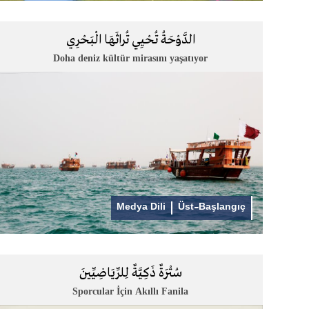
الدَّوْحَةُ تُحْيِي تُراثَهَا الْبَحْرِي
Doha deniz kültür mirasını yaşatıyor
Medya Dili
Üst-Başlangıç
سُتْرَةٌ ذَكِيَّةٌ لِلرِّيَاضِيِّينَ
Sporcular İçin Akıllı Fanila