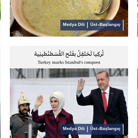
Medya Dili
Üst-Başlangıç
تُركِيا تَحْتَفِلُ بفَتْح القُسْطنْطينِية
Turkey marks Istanbul's conquest
Medya Dili
Üst-Başlangıç