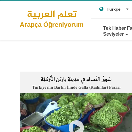
Main
Ana
T
içeriğe
Türkçe
تعلم العربية
navigation
atla
Arapça Öğreniyorum
Tek Haber Fa
Seviyeler
سُوقُ النِّساءِ في مَدِينَةِ بارتن التُّرْكيَّة
Türkiye’nin Bartın İlinde Galla (Kadınlar) Pazarı