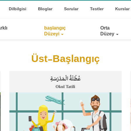
Top
oggle Dropdown
Dilbilgisi
Bloglar
Sorular
Testler
Kurslar
Links
rklı
başlangıç
Orta
Düzeyi
Düzey
Üst-Başlangıç
عُطْلَةُ الْـمَدْرَسَةِ
Okul Tatili