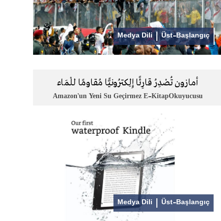
Medya Dili
Üst-Başlangıç
أمازون تُصْدِرُ قارِئًا إِلِكترُونيًّا مُقاومًا للْمَاء
Amazon’un Yeni Su Geçirmez E-KitapOkuyucusu
Medya Dili
Üst-Başlangıç