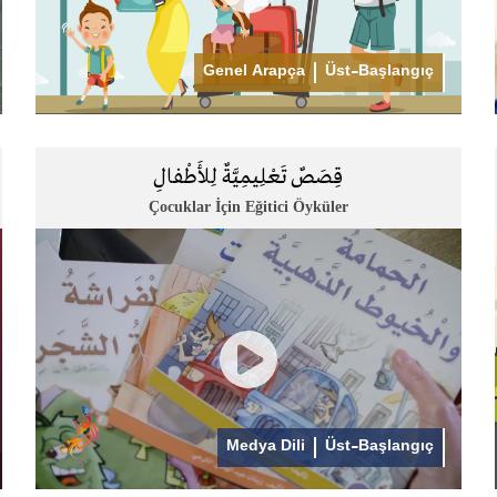
Genel Arapça
Üst-Başlangıç
قِصَصٌ تَعْلِيمِيَّةٌ لِلأَطْفالِ
Çocuklar İçin Eğitici Öyküler
Medya Dili
Üst-Başlangıç