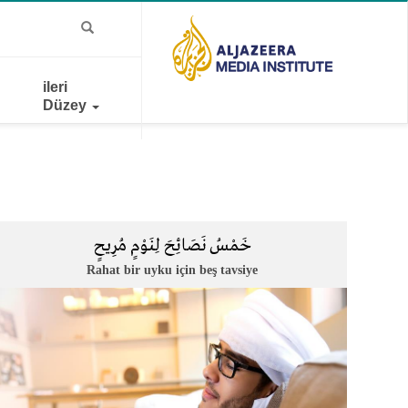
ileri
Düzey
خَمْسُ ‫نَصَائِحَ لِنَوْمٍ مُرِيحٍ
Rahat bir uyku için beş tavsiye