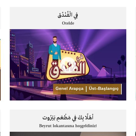
فِي الْفُنْدُق
Otelde
Genel Arapça
Üst-Başlangıç
أهْلًا بِكَ فِي مَطْعَمِ بَيْرُوت
Beyrut lokantasına hoşgeldiniz!