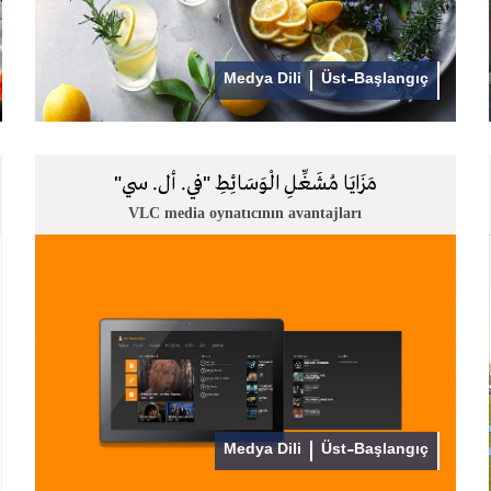
Medya Dili
Üst-Başlangıç
مَزَايَا مُشَغِّلِ الْوَسَائِطِ "في. أل. سي"
VLC media oynatıcının avantajları
Medya Dili
Üst-Başlangıç