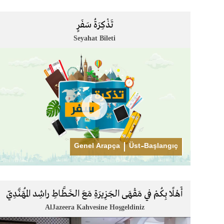
تَذْكِرَةُ سَفَرٍ
Seyahat Bileti
Genel Arapça
Üst-Başlangıç
أَهْلًا بِكُمْ في مَقْهَى الجَزِيرَةِ مَعَ الخَطَّاطِ راشِد المُهَنَّدِيّ
AlJazeera Kahvesine Hoşgeldiniz