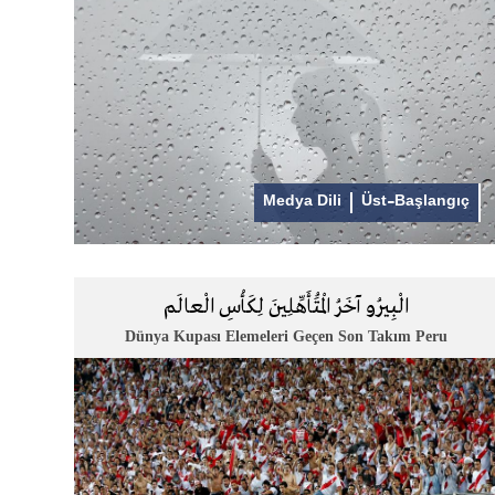
Medya Dili
Üst-Başlangıç
الْبِيرُو آخَرُ الْمُتَأَهِّلِينَ لِكَأْسِ الْعالَم
Dünya Kupası Elemeleri Geçen Son Takım Peru