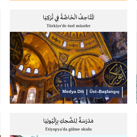
الْمَتَاحِفُ الْخَاصَّةُ فِي تُرْكِيَا
Türkiye’de özel müzeler
Medya Dili
Üst-Başlangıç
مَدْرَسَةٌ لِلضَّحِكِ بِإِثْيُوبْيَا
Etiyopya’da gülme okulu