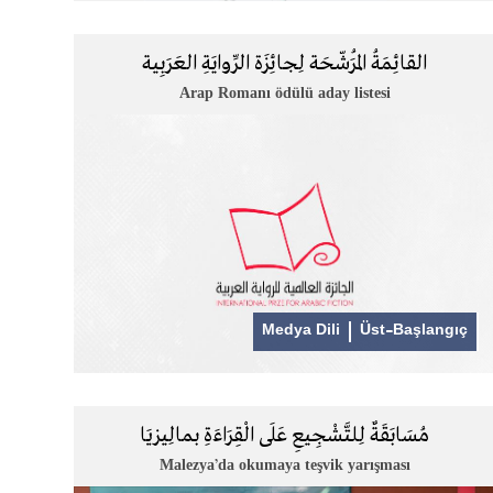
القائِمَةُ المُرَشّحَة لِجائِزَة الرِّوايَةِ العَرَبِية
Arap Romanı ödülü aday listesi
Medya Dili
Üst-Başlangıç
مُسَابَقَةٌ لِلتَّشْجِيعِ عَلَى الْقِرَاءَةِ بمالِيزيَا
Malezya’da okumaya teşvik yarışması