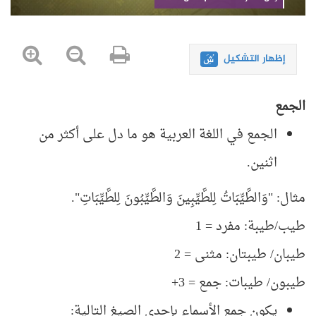
إظهار التشكيل
الجمع
الجمع في اللغة العربية هو ما دل على أكثر من
اثنين.
مثال: "وَالطَّيِّبَاتُ لِلطَّيِّبِينَ وَالطَّيِّبُونَ لِلطَّيِّبَاتِ".
طيب/طيبة: مفرد = 1
طيبان/ طيبتان: مثنى = 2
طيبون/ طيبات: جمع = 3+
يكون جمع الأسماء بإحدى الصيغ التالية: