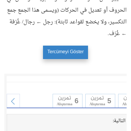
الحروف أو تعديل في الحركات (ويسمى هذا الجمع جمع
التكسير، ولا يخضع لقواعد ثابتة): رجل ← رجال/ غُرْفة
← غُرَف.
Tercümeyi Göster