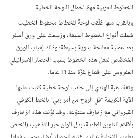
الخطوط العربية مهمّ لجمال اللوحة الخطية.
وبالقرب منها عُلّقت لوحةٌ للخطاط محفوظ الخطيب
شملت أنواع الخطوط السبعة، ورُسمت على ورق أصفر
بعد عملية معالجة يدوية بسيطة؛ وذلك لِغياب الورق
المُخصَّص لمثل هذه الخطوط بسبب الحصار الإسرائيلي
المفروض على قطاع غزّة منذ 13 عاما.
وتقف هبة الهندي إلى جانب لوحة خطية كتبت عليها
الآية الكريمة "قلِ الروح من أمر ربي" بالخط الكوفي
القيرواني مع زخارف متنوّعة. وقد لوَّنت هذه الزخارف
بأقلام التلوين العادية، بدل ألوان حبر التذهيب (الخاص
بتلوين الزخارف) الذي غيّبه الحصار أيضا، بحسب قولها.