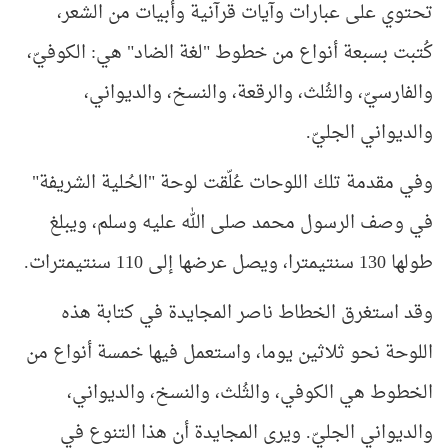
تحتوي على عبارات وآيات قرآنية وأبيات من الشعر،
كُتبت بسبعة أنواع من خطوط "لغة الضاد" هي: الكوفيّ،
والفارسيّ، والثُلث، والرقعة، والنسخ، والديواني،
والديواني الجليّ.
وفي مقدمة تلك اللوحات عُلّقت لوحة "الحُلية الشريفة"
في وصف الرسول محمد صلى الله عليه وسلم، ويبلغ
طولها 130 سنتيمترا، ويصل عرضها إلى 110 سنتيمترات.
وقد استغرق الخطاط ناصر المجايدة في كتابة هذه
اللوحة نحو ثلاثين يوما، واستعمل فيها خمسة أنواع من
الخطوط هي الكوفي، والثُلث، والنسخ، والديواني،
والديواني الجليّ. ويرى المجايدة أن هذا التنوع في