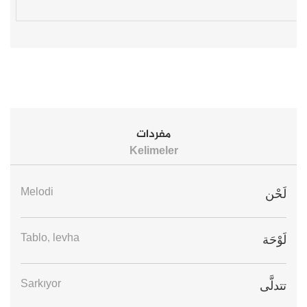
مفردات
Kelimeler
Melodi
لَحْن
Tablo, levha
لَوْحَة
Sarkıyor
تتدلَّى