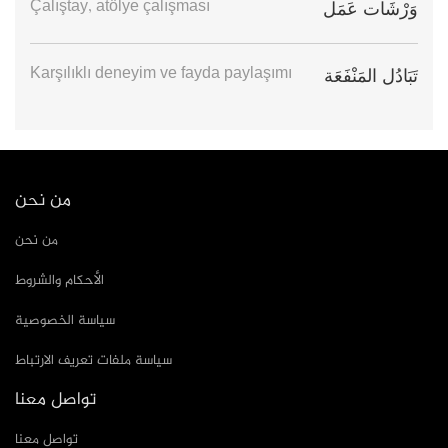
Çalıştay, atölye çalışması
وَرْشَات عَمَل
Karşılıklı deneyim ve fayda paylaşımı
تَبَادُل المَنْفَعَة
من نحن
من نحن
الأحكام والشروط
سياسة الخصوصية
سياسة ملفات تعريف الارتباط
تواصل معنا
تواصل معنا