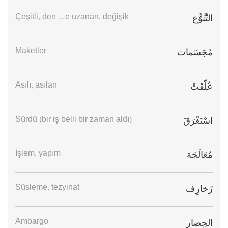
Çeşitli, den … e uzanan, değişik
التَّنَوُّع
Maketler
مُجَسّمات
Asılı, asılan
عُلّقَتْ
Sürdü (bir iş belli bir zaman aldı)
اسْتَغْرَقَ
İşlem, yapım
مُعَالَجَة
Süsleme, tezyinat
زَخارِف
Ambargo
الحِصار