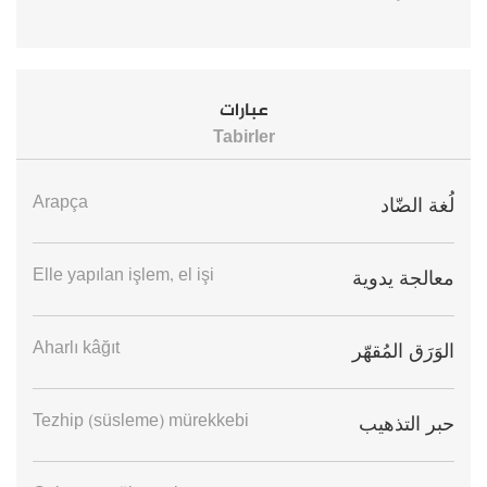
عبارات
Tabirler
Arapça
لُغة الضّاد
Elle yapılan işlem, el işi
معالجة يدوية
Aharlı kâğıt
الوَرَق المُقهّر
Tezhip (süsleme) mürekkebi
حبر التذهيب