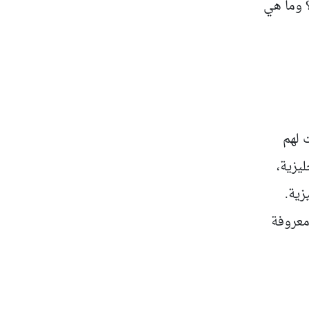
؟ وما هي
 لهم
ليزية،
زية.
 معروفة