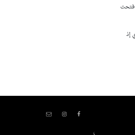
 فتحت
 إذ