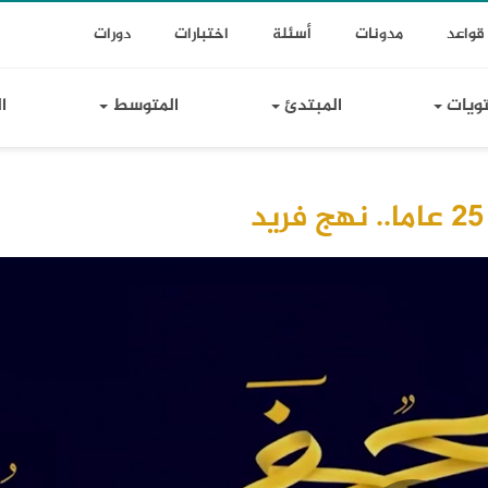
T
Toggle Dr
قواعد
مدونات
أسئلة
اختبارات
دورات
Lin
تويات
المبتدئ
المتوسط
ا
د