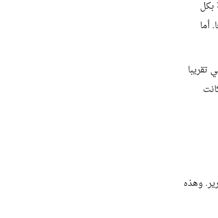
 بكل
 أما
ي تقريبا
انت
ير. وهذه