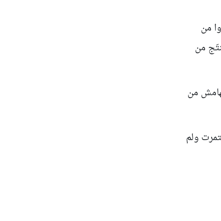
وا من
تَج من
لهامش من
تمرت ولم