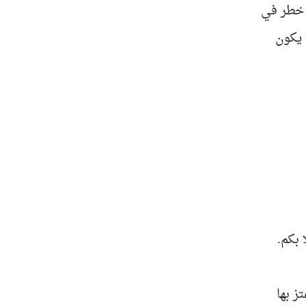
ا خطر في
 يكون
بكم.
ز بها