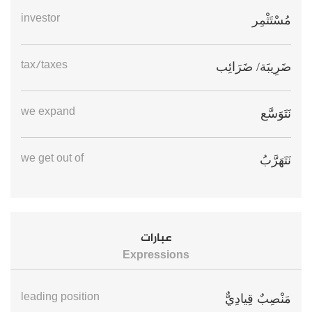
investor
مُسْتَثْمِر
tax/taxes
ضَرِيبَة/ ضَرَائِب
we expand
نَتَوَسَّع
we get out of
نَتَهَرَّبُ
عبارات
Expressions
leading position
مَنْصِبٌ قِيادِيٌّ