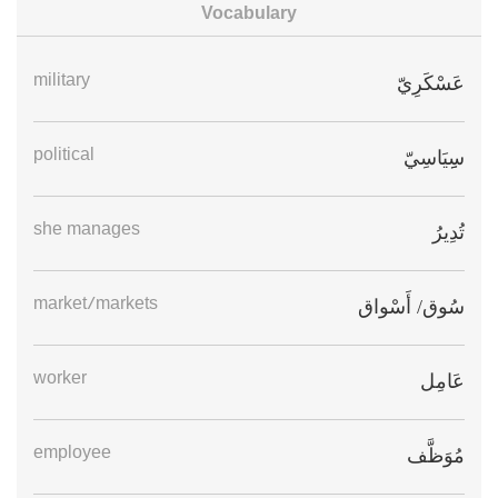
Vocabulary
military
عَسْكَرِيّ
political
سِِيَاسِيّ
she manages
تُدِيرُ
market/markets
سُوق/ أَسْواق
worker
عَامِل
employee
مُوَظَّف