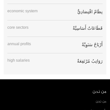
economic system
نِظَامٌ اقْتِصَادِيٌّ
core sectors
قَطَاعَاتٌ أَسَاسِيَّةٌ
annual profits
أَرْبَاحٌ سَنَوِيَّةٌ
high salaries
رَوَاتِبُ مُرْتَفِعَةٌ
من نحن
من نحن