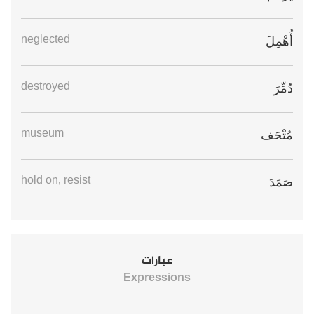
neglected
أُهْمِلَ
destroyed
دُمِّرَ
museum
مُتْحَف
hold on, resist
صَمَدَ
عبارات
Expressions