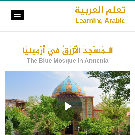
تجاوز
تعلم العربية
إلى
Toggle
المحتوى
Learning Arabic
vigation
الرئيسي
الْـمَسْجِدُ الْأَزْرَقُ فِي أَرْمِينْيَا
The Blue Mosque in Armenia