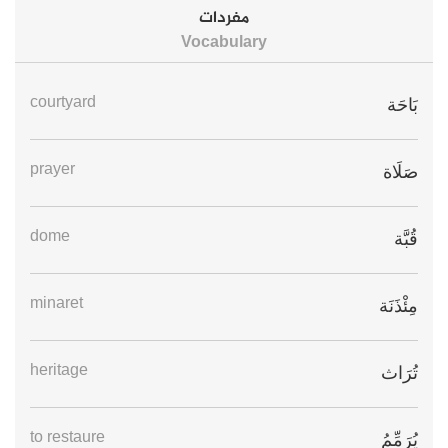
مفردات
Vocabulary
courtyard
بَاحَة
prayer
صَلَاة
dome
قُبَّة
minaret
مِئْذَنَة
heritage
تُرَاث
to restaure
يُرَمِّمُ