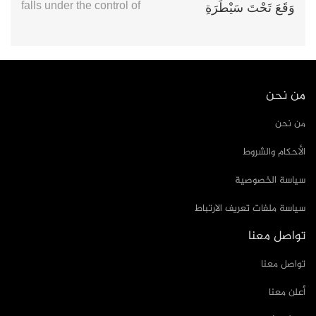
falls under the control of
وَقَعَ تَحْتَ سَيْطَرَةِ
من نحن
من نحن
الأحكام والشروط
سياسة الخصوصية
سياسة ملفات تعريف الارتباط
تواصل معنا
تواصل معنا
أعلن معنا