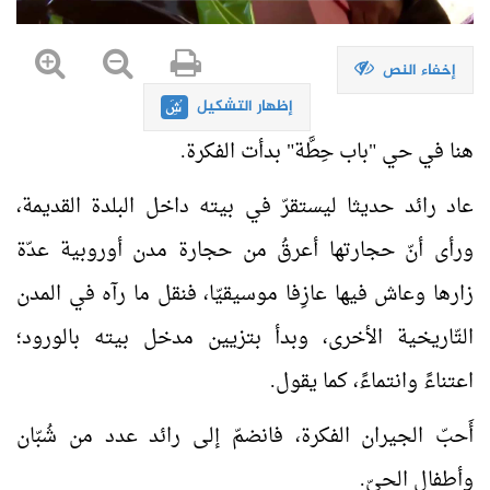
إخفاء النص
إظهار التشكيل
هنا في حي "باب حِطَّة" بدأت الفكرة.
عاد رائد حديثا ليستقرّ في بيته داخل البلدة القديمة،
ورأى أنّ حجارتها أعرقُ من حجارة مدن أوروبية عدّة
زارها وعاش فيها عازِفا موسيقيّا، فنقل ما رآه في المدن
التّاريخية الأخرى، وبدأ بتزيين مدخل بيته بالورود؛
اعتناءً وانتماءً، كما يقول.
أَحبّ الجيران الفكرة، فانضمّ إلى رائد عدد من شُبّان
وأطفال الحيّ.