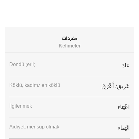
مفردات
Kelimeler
Döndü (eril)
عادَ
Köklü, kadim/ en köklü
عَرِيق/ أَعْرَقُ
İlgilenmek
اعْتِناء
Aidiyet, mensup olmak
انْتِماء