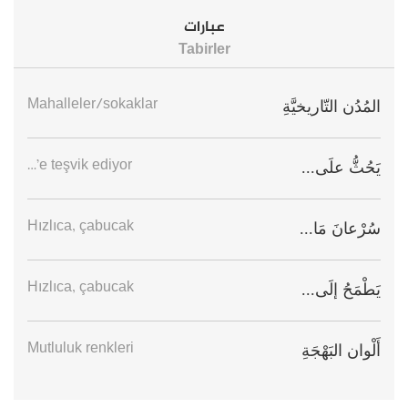
عبارات
Tabirler
Mahalleler/sokaklar
المُدُن التّاريخيَّةِ
…’e teşvik ediyor
يَحُثُّ علَى...
Hızlıca, çabucak
سُرْعانَ مَا...
Hızlıca, çabucak
يَطْمَحُ إلَى...
Mutluluk renkleri
أَلْوان البَهْجَةِ