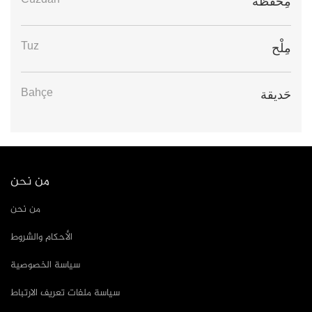
Cüzdan
مِحْفَظَة
Tuz
مِلْح
Bahçe
حَديقة
من نحن
من نحن
الأحكام والشروط
سياسة الخصوصية
سياسة ملفات تعريف الارتباط