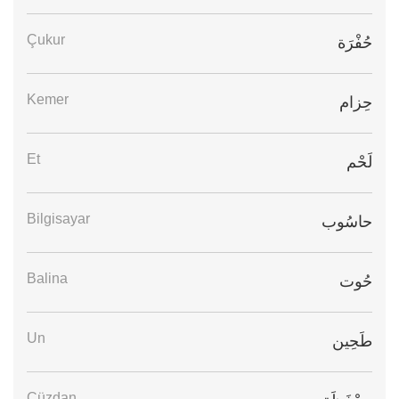
Çukur
حُفْرَة
Kemer
حِزام
Et
لَحْم
Bilgisayar
حاسُوب
Balina
حُوت
Un
طَحِين