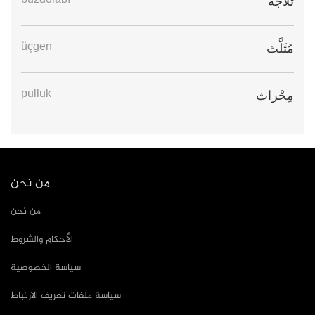
buzdolabı
ثَلَّاجَة
üçgen
مُثَلَّث
pulluk
مِحْراث
من نحن
من نحن
الأحكام والشروط
سياسة الخصوصية
سياسة ملفات تعريف الارتباط