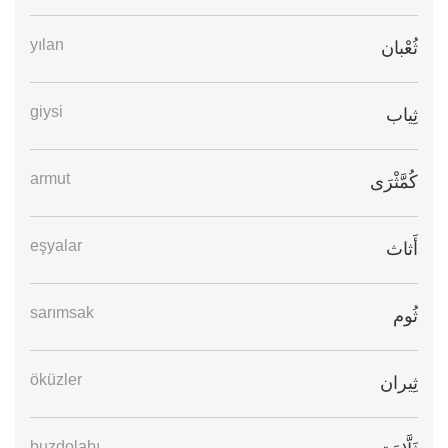
yılan
ثُعْبان
giysi
ثِياب
armut
كُمَّثْرَى
eşyalar
أَثاث
sarımsak
ثُوم
öküzler
ثِيران