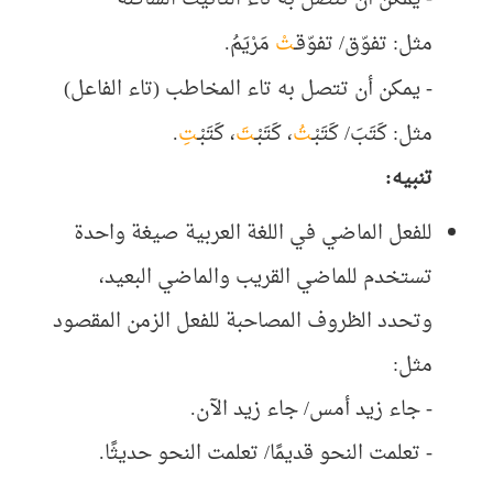
مثل:
تفوّق/ تفوّقـ
تْ
مَرْيَمُ
.
-
يمكن
أن تتصل به تاء المخاطب (تاء الفاعل)
مثل:
كَتَبَ/ كَتَبْـ
تُ
، كَتَبْـ
تَ
، كَتَبْـ
تِ
.
تنبيه:
للفعل الماضي في اللغة العربية صيغة واحدة
تستخدم للماضي القريب والماضي البعيد،
وتحدد الظروف المصاحبة للفعل الزمن المقصود
مثل:
- جاء زيد أمس/ جاء زيد الآن.
- تعلمت النحو قديمًا/ تعلمت النحو حديثًا.