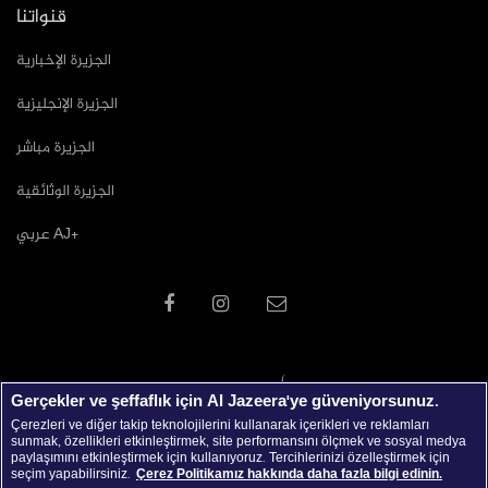
قنواتنا
الجزيرة الإخبارية
الجزيرة الإنجليزية
الجزيرة مباشر
الجزيرة الوثائقية
عربي AJ+
Gerçekler ve şeffaflık için Al Jazeera'ye güveniyorsunuz.
Çerezleri ve diğer takip teknolojilerini kullanarak içerikleri ve reklamları
sunmak, özellikleri etkinleştirmek, site performansını ölçmek ve sosyal medya
paylaşımını etkinleştirmek için kullanıyoruz. Tercihlerinizi özelleştirmek için
seçim yapabilirsiniz.
Çerez Politikamız hakkında daha fazla bilgi edinin.