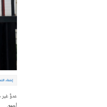
إخفاء الن
عدوٌّ غير 
أجمع.