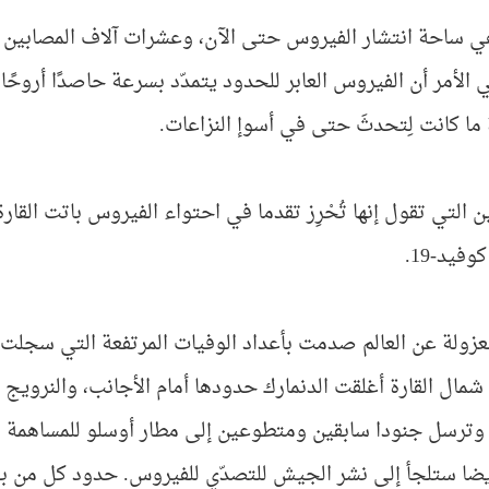
 الأمر أن الفيروس العابر للحدود يتمدّد بسرعة حاصدًا أروحًا 
ا كانت لِتحدثَ حتى في أسوإ النزاعات.
ن التي تقول إنها تُحْرِز تقدما في احتواء الفيروس باتت الق
وفيد-19.
عزولة عن العالم صدمت بأعداد الوفيات المرتفعة التي سجلت في الساع
ال القارة أغلقت الدنمارك حدودها أمام الأجانب، والنرويج تُرح
وترسل جنودا سابقين ومتطوعين إلى مطار أوسلو للمساهمة في
ضا ستلجأ إلى نشر الجيش للتصدّي للفيروس. حدود كل من بول