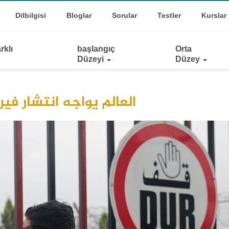
Top
oggle Dropdown
Dilbilgisi
Bloglar
Sorular
Testler
Kurslar
Links
rklı
başlangıç
Orta
Düzeyi
Düzey
العالم يواجه انتشار في