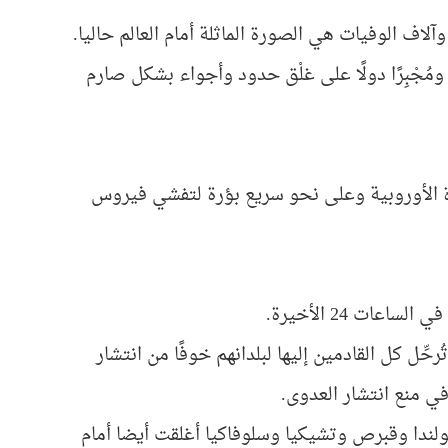
ومُجْبِرًا دولًا على غلْق حدود وأجواء بشكل صارم
ارة الأوروبية وعلى نحو سريع بؤرة لتفشي فيروس
ات 24 الأخيرة.
ِّل كل القادمين إليها لبلدانهم خوفًا من انتشار
 منع انتشار العدوى.
ندا وقبرص وتشيكيا وسلوفاكيا أغلقت أيضا أمام