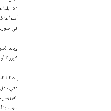
124 بلدا هي ساحة انتشار الفيروس حتى الآن، وعشرات آلاف المصابين وآلاف الوفيات هي الصورة الماثلة أمام العالم حاليا.
أسوأ ما في
في صورة م
وبعد الصي
كورونا أو ك
إيطاليا الم
وفي دول شم
الفيروس، 
سويسرا أي