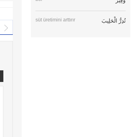
وَفِير
süt üretimini arttırır
تُدِرُّ الْحَلِيبَ