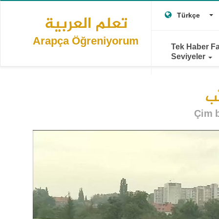
Main
Ana
T
içeriğe
Türkçe
تعلم العربية
navigation
atla
Arapça Öğreniyorum
Tek Haber Fa
Seviyeler
شْب
Çim b