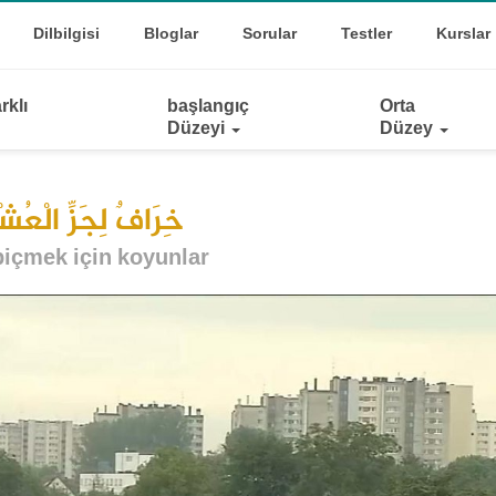
Top
oggle Dropdown
Dilbilgisi
Bloglar
Sorular
Testler
Kurslar
Links
rklı
başlangıç
Orta
Düzeyi
Düzey
خِرَافٌ لِجَزِّ الْعُ
içmek için koyunlar