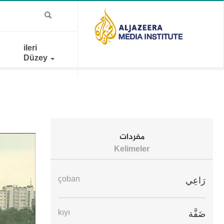
ileri
Düzey
مفردات
Kelimeler
çoban
رَاعِي
kıyı
ضَفَّة