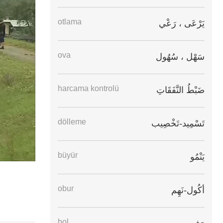
otlama
يَرْعَى ، رَعْي
ova
سَهْل ، سُهُول
harcama kontrolü
ضَبْطُ النَّفَقَاتِ
dölleme
تَسْمِيد-تَخْصِيب
büyür
يَنْمُو
obur
أكُول-نَهِم
bol