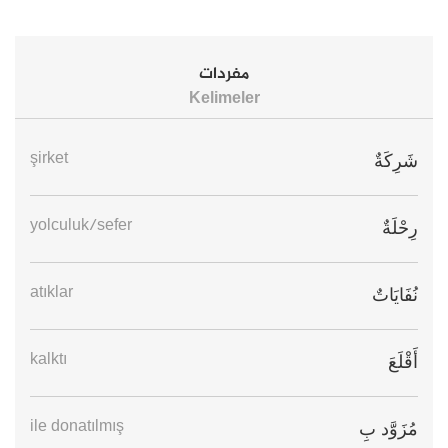
مفردات
Kelimeler
şirket
شَرِكَةٌ
yolculuk/sefer
رِحْلَةٌ
atıklar
نُفَايَاتٌ
kalktı
أَقْلَعَ
ile donatılmış
مُزَوَّد بِ