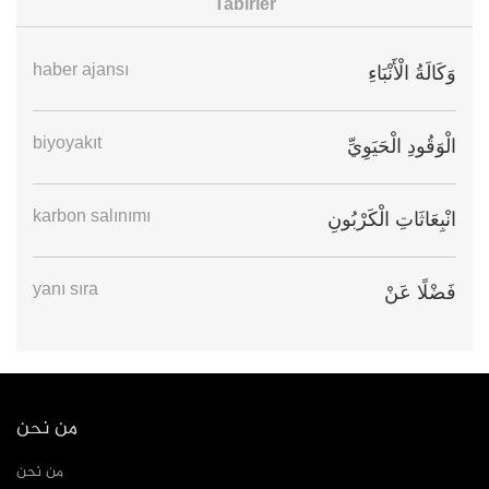
Tabirler
haber ajansı
وَكَالَةُ الْأَنْبَاءِ
biyoyakıt
الْوَقُودِ الْحَيَوِيِّ
karbon salınımı
انْبِعَاثَاتِ الْكَرْبُونِ
yanı sıra
فَضْلًا عَنْ
من نحن
من نحن