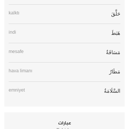
kalktı
حَلَّقَ
indi
هَبَطَ
mesafe
مَسَافَةٌ
hava limanı
مَطَارٌ
emniyet
السَّلَامَةُ
عبارات