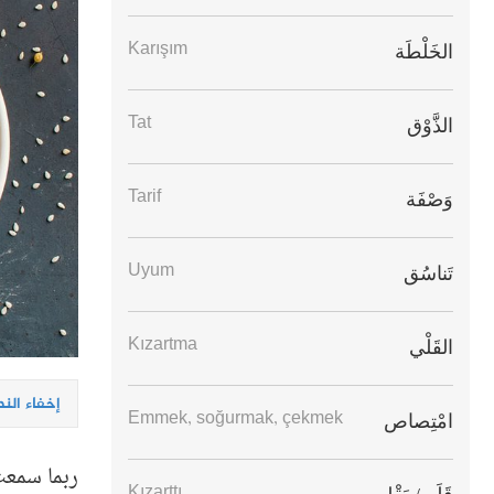
Karışım
الخَلْطَة
Tat
الذَّوْق
Tarif
وَصْفَة
Uyum
تَناسُق
Kızartma
القَلْي
إخفاء الن
Emmek, soğurmak, çekmek
امْتِصاص
ربما سمعت
Kızarttı