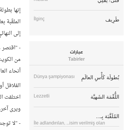
قَلَى/ يَقْلِي
إنها بطول
İlginç
طَرِيف
إلى النهائي
- "اقتصر 
عبارات
من الكويت
Tabirler
أنحاء العا
Dünya şampiyonası
بُطولَة كَأْسِ العالَمِ
الفلافل أو
اختلفت ال
Lezzetli
اللُّقْمَة الشَهيَّة
ويرى آخرون
المُلَقَّبَة بِـ...
- "لا توج
İle adlandırılan, …isim verilmiş olan