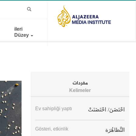
ileri
Düzey
مفردات
Kelimeler
Ev sahipliği yaptı
احْتَضَنَ/ احْتَضَنَتْ
Gösteri, etkinlik
التَّظاهُرَة