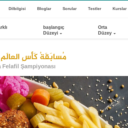
Top
oggle Dropdown
Dilbilgisi
Bloglar
Sorular
Testler
Kurslar
Links
rklı
başlangıç
Orta
Düzeyi
Düzey
مُسابَقَةُ كَأْسِ العالَمِ ل
 Felafil Şampiyonası