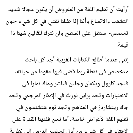
أرأيت أن تعليم اللغة من المفروض أن يكون مجالا شديد
التشعب والاتساع وأننا إذا ظللنا نفتي في كل شيء -دون
تخصص- سنظل على السطح ولن نترك للتّالين شيئا ذا
قيمة.
إنني عندما أطالع الكتابات الغربية أجد كل باحث
متخصص في نقطة ربما قضى فيها عقودا من حياته،
فتجد كارول وبكمان وجلين فيلشر وماك نمارا في
الاختبارات وتجد براين نورث في الإطار المرجعي وتجد
جاك ريتشاردز في المناهج وتجد توم هتشنسون في
تعليم اللغة لأغراض خاصة، أما نحن فلدينا القدرة على
الإفتاء في كل شيء من أول تحضير الدرس إلى نظرية