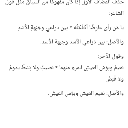
حذف المضاف الأول إذا كان مفهومًا من السياق مثل قول
الشاعر:
يا مَن رأى عارِضًا أكَفْكفُه * بين ذراعيْ وجَبْهةِ الأسَدِ
والأصل: بين ذراعي الأسد وجبهة الأسد.
وقول الآخر:
نعيمُ وبؤسُ العيشِ للمرءِ منهما * نصيبٌ ولا بَسْطَ يدومُ
ولا قَبْضُ
والأصل: نعيم العيش وبؤس العيشِ.