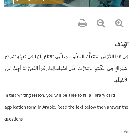
الهَدَف
فِي هَذا الدَّرْسِ سَتَتَعَلَّمُ المَعْلُومَاتِ الّتِي تَحْتَاجُ إِلَيْها في تَعْبِئَةِ نَمُوذَجِ
اشْتِرَاكٍ فِي مَكْتَبَةٍ، وتَتَدَرَّبُ عَلَى اسْتِعْمالِهَا
اِقْرَأ النَّصَّ ثُمَّ
أَجِبْ
عَنِ
.
الأَسْئِلَةِ
.
In this writing lesson, you will be able to fill a library card
application form in Arabic. Read the text below then answer the
questions