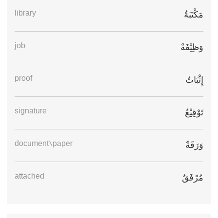
library
مَكْتَبَةٌ
job
وَظِيْفَةٌ
proof
إِثْبَاتٌ
signature
تَوْقِيْعٌ
document\paper
وَرَقَةٌ
attached
مُرْفَقٌ