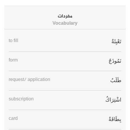
مفردات
Vocabulary
to fill
تَعْبِئَةٌ
form
نَمُوذَجٌ
request/ application
طَلَبٌ
subscription
اشْتِرَاكٌ
card
بِطَاقَةٌ