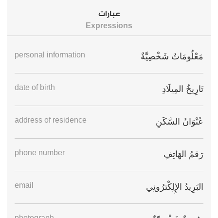
عبارات
Expressions
personal information
مَعْلُومَاتٌ شَخْصِيَّةٌ
date of birth
تَارِيخُ المِيلَادِ
address of residence
عُنْوَانُ السَّكَنِ
phone number
رَقمُ الهَاتِفِ
email
البَرِيدُ الإِلِكْترُونِي