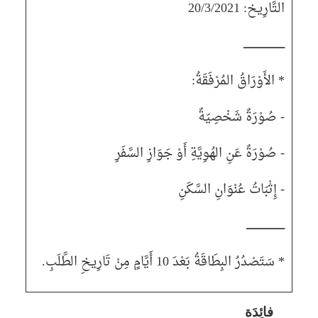
التَّارِيخ
: 20/3/2021
ـــــــــــــــــــــــــــــ
* الأَوْرَاقُ المُرْفَقَةُ
:
- صُوْرَةٌ شَخْصِيّةٌ
- صُوْرَةٌ عَنِ الهُوِيَّةِ أَوْ جَوَازِ السَّفَرِ
- إِثْبَاتُ عُنْوَانِ السَّكَنِ
ـــــــــــــــــــــــــــ
* سَتَصْدُرُ البِطَاقَةُ بَعْدَ
10
أَيَّامٍ مِنْ تَارِيخِ الطَّلَبِ
.
فائِدَة