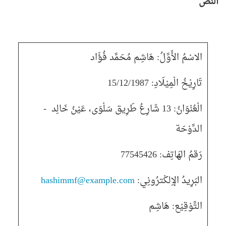
النَّصّ
الاسْمُ الأَوَّلُ
:
هَاشِم مُحَمَّد فُؤَاد
تَارِيْخُ الْمِيْلَادِ
: 15/12/1987
الْعُنْوَانُ
: 13
شَارِعُ
طَرِيق سَلْوَى، عَيْنُ خَالِد
-
الدَّوْحَة
رَقمُ الهَاتِف
: 77545426
البَرِيدُ الإِلكْترُونِي
:
hashimmf@example.com
التَّوْقِيْع
:
هَاشِم