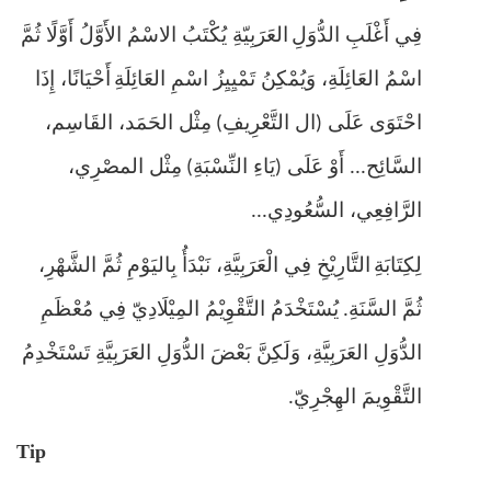
فِي أَغْلَبِ الدُّوَلِ
العَرَبِيّةِ يُكْتَبُ الاسْمُ الأَوَّلُ أَوَّلًا ثُمَّ
اسْمُ العَائِلَةِ، وَيُمْكِنُ تَمْيِيِزُ اسْمِ العَائِلَةِ
أَحْيَانًا، إِذَا
احْتَوَى عَلَى
ال التَّعْرِيفِ
مِثْل الحَمَد، القَاسِم،
)
(
السَّائِح
أَوْ عَلَى
يَاءِ النِّسْبَةِ
مِثْل المصْرِي،
)
(
...
الرَّافِعِي، السُّعُودِي
...
لِكِتَابَةِ
التَّارِيْخِ فِي الْعَرَبِيَّةِ، نَبْدَأُ بِاليَوْمِ ثُمَّ الشَّهْرِ،
ثُمَّ السَّنَةِ
يُسْتَخْدَمُ التَّقْوِيْمُ المِيْلَادِيّ فِي مُعْظَمِ
.
الدُّوَلِ العَرَبِيَّةِ، وَلَكِنَّ بَعْضَ الدُّوَلِ العَرَبِيَّةِ تَسْتَخْدِمُ
التَّقْوِيمَ الهِجْرِيّ
.
Tip