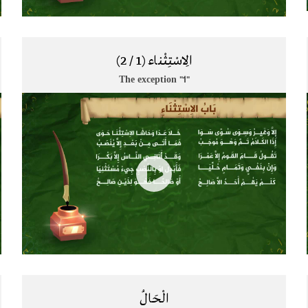
الِاسْتِثْناء (1 / 2)
The exception "1"
الْحَالُ