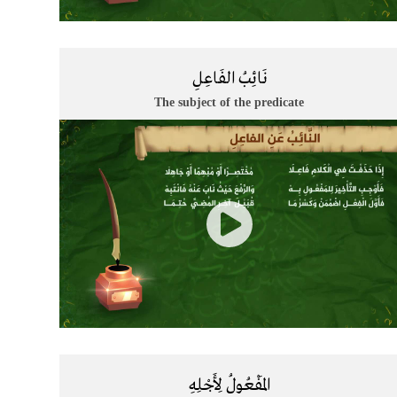
نَائِبُ الفَاعِلِ
The subject of the predicate
​المَفْعُولُ لِأَجْلِهِ