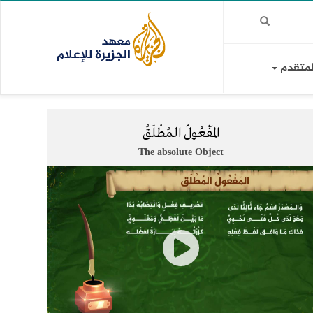
لمتقدم
المَـفْعُولُ الـمُطْلَقُ
The absolute Object