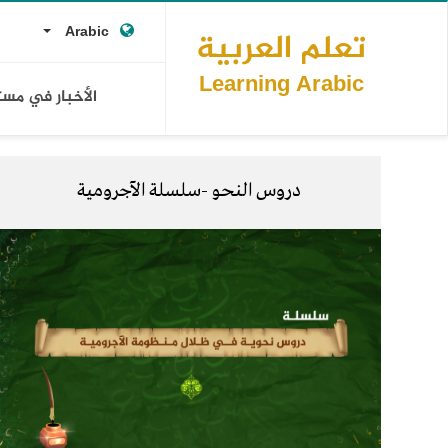
Main
تجاوز
op
opdown
إلى
Arabic
تعلم العربية
navigation
المحتوى
ks
الرئيسي
Learning Arabic
الأخبار في مس
دروس النحو -سلسلة الآجرومية