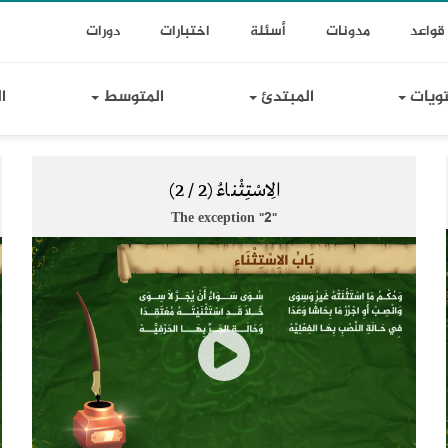
T
Toggle Dr
قواعد
مدونات
أسئلة
اختبارات
دورات
Lin
تويات
المبتدئ
المتوسط
ا
الِاسْتِثْناءُ (2 / 2)
The exception "2"