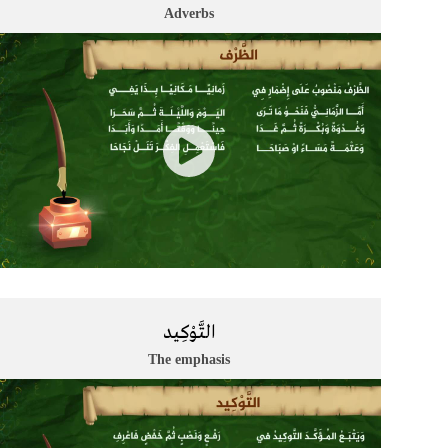
Adverbs
التَّوْكِيد
The emphasis