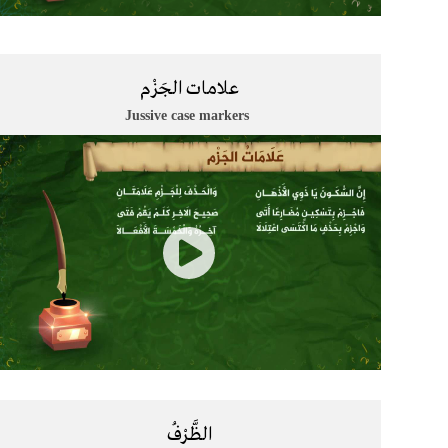
علامات الجَزْم
​​Jussive case markers
الظَّرْفُ