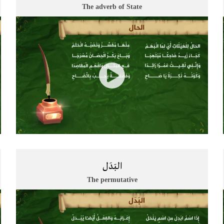
​The adverb of State
البَدَل
The permutative