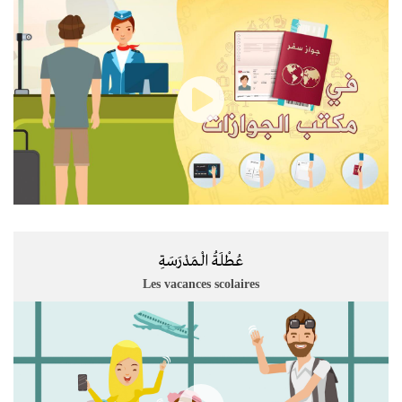
عُطْلَةُ الْـمَدْرَسَةِ
Les vacances scolaires