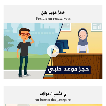
حَجْزُ مَوْعِدٍ طِبِّيٍّ
Prendre un rendez-vous
فِي مَكْتَبِ الجَوازَات
Au bureau des passeports