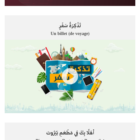
تَذْكِرَةُ سَفَرٍ
Un billet (de voyage)
أهْلًا بِكَ فِي مَطْعَمِ بَيْرُوت