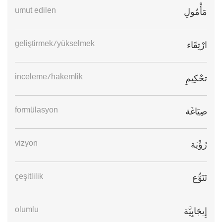
umut edilen
مَأْمُولِ
geliştirmek/yükselmek
ارْتِقَاء
inceleme/hakemlik
تحْكِيمِ
formülasyon
صِيَاغَة
vizyon
رُؤْيَة
çeşitlilik
تَنَوُّع
olumlu
إِيجَابِيَّة