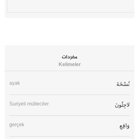
مفردات
Kelimeler
ayak
نُسْخَةَ
Suriyeli mülteciler
لاجِئُونَ
gerçek
وَاقِعِ