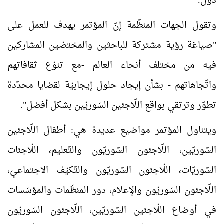
دول.
وتقول الجهات المنظّمة إنّ المؤتمر يهدف للعمل على
"صياغة رؤية مشتركة للباحثين والمختصّين المشاركين
فيه من مختلف أنحاء العالم -مع تنوّع ثقافاتهم
واتّجاهاتهم - بشأن إيجاد حلول إيجابيّة لقضايا محدّدة
تطوّر وترتقي بواقع اللّاجئين السّوريّين بشكل أفضل".
ويتناول المؤتمر مواضيع عديدة هي: أطفال اللّاجئين
السّوريّين، اللّاجئون السّوريّون والتّعليم، اللّاجئات
السّوريّات، اللّاجئون السّوريّون والتّكيّف الاجتماعيّ،
اللّاجئون السّوريّون والإعلام، دور المنظّمات والمؤسّسات
في أوضاع اللّاجئين السّوريّين، اللّاجئون السّوريّون