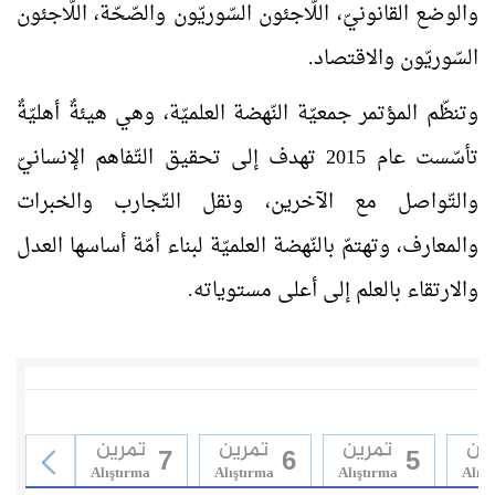
والوضع القانونيّ، اللّاجئون السّوريّون والصّحّة، اللّاجئون
السّوريّون والاقتصاد.
وتنظّم المؤتمر جمعيّة النّهضة العلميّة، وهي هيئةٌ أهليّةٌ
تأسّست عام 2015 تهدف إلى تحقيق التّفاهم الإنسانيّ
والتّواصل مع الآخرين، ونقل التّجارب والخبرات
والمعارف، وتهتمّ بالنّهضة العلميّة لبناء أمّة أساسها العدل
والارتقاء بالعلم إلى أعلى مستوياته.