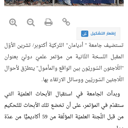
إظهار التشكيل
تستضيف جامعة " أديامان" التّركيّة أكتوبر/ تشرين الأوّل
المقبل النّسخة الثّانية من مؤتمر علميّ دوليّ بعنوان
"اللّاجئون السّوريّون بين الواقع والمأمول" يتطرّق لأحوال
اللّاجئين السّوريّين ووسائل الارتقاء بها.
وبدأت الجامعة في استقبال الأبحاث العلميّة التي
ستقدّم في المؤتمر، على أن تخضع تلك الأبحاث للتّحكيم
من قبل اللّجنة العلميّة المؤلّفة من 59 أكاديميًّا من عدّة