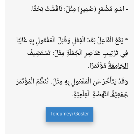
- اسْمٍ مُضْمَرٍ (ضَمِيرٍ) مِثْلَ: نَاقَشْتُ بَحْثًا.
* يَقَعُ الْفَاعِلُ بَعْدَ الْفِعْلِ وَقَبْلَ الْمَفْعُولِ بِهِ غَالِبًا
فِي تَرْتِيبِ عَنَاصِرِ الْجُمْلَةِ
مِثْلَ:
تَسْتَضِيفُ
الجَامِعَةُ
مُؤْتَمَرًا.
وَقَدْ يَتَأَخَّرُ عَن
الْمَفْعُولِ بِهِ
مِثْلَ:
تُنَظِّمُ الْمُؤْتَمَرَ
جَمْعِيَّةُ
النَّهْضَةِ الْعِلْمِيَّةِ.
Tercümeyi Göster