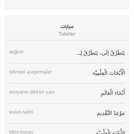
عبارات
Tabirler
değinir
يَتَطَرَّقُ إلَى، يَتَطَرَّقُ لِـ..
bilimsel araştırmalar
الْأَبْحَاث الْعِلْمِيَّة
dünyanın dört bir yanı
أَنْحَاء الْعَالَمِ
teslim tarihi
مَوْعِدُ التَّقْدِيم
bilim kurulu
اللَّجْنَة الْعِلْمِيَّة