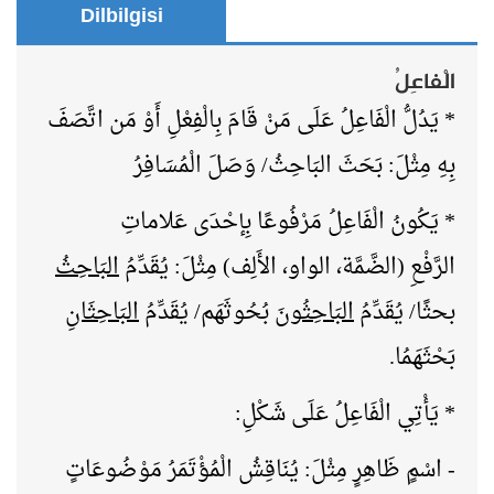
Dilbilgisi
الْفاعِلُ
* يَدُلُّ الْفَاعِلُ عَلَى مَنْ قَامَ بِالْفِعْلِ أَوْ مَن اتَّصَفَ
بِهِ مِثْلَ: بَحَثَ البَاحِثُ/ وَصَلَ الْمُسَافِرُ
* يَكُونُ الْفَاعِلُ مَرْفُوعًا بِإحْدَى عَلاماتِ
الرَّفْعِ (الضَّمَّة، الواو، الأَلِف) مِثْلَ: يُقَدِّمُ
البَاحِثُ
بحثًا/ يُقَدِّمُ
البَاحِثُونَ
بُحُوثَهَم/ يُقَدِّمُ
البَاحِثَانِ
بَحْثَهَمُا
.
* يَأْتِي الْفَاعِلُ عَلَى شَكْلِ:
- اسْمٍ ظَاهِرٍ مِثْلَ: يُنَاقِشُ الْمُؤْتَمَرُ مَوْضُوعَاتٍ