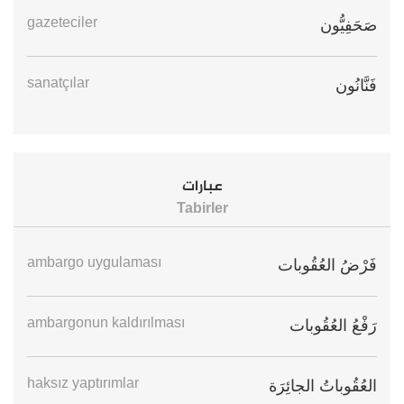
gazeteciler
صَحَفِيُّون
sanatçılar
فَنَّانُون
عبارات
Tabirler
ambargo uygulaması
فَرْضُ العُقُوبات
ambargonun kaldırılması
رَفْعُ العُقُوبات
haksız yaptırımlar
العُقُوباتُ الجائِرَة