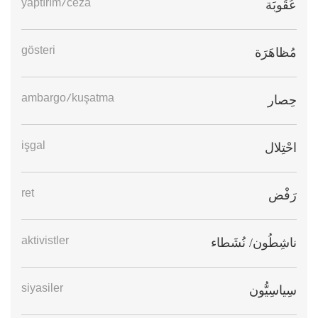
yaptırım/ceza
عُقُوبَة
gösteri
مُظاهَرَة
ambargo/kuşatma
حِصار
işgal
احْتِلال
ret
رَفْض
aktivistler
ناشِطُون/ نُشَطاء
siyasiler
سِياسِيُّون