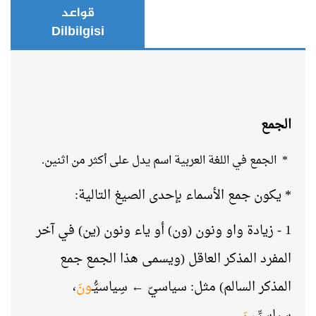
قواعد
Dilbilgisi
الجمع
* الجمع في اللغة العربية اسم يدل على أكثر من اثنين.
* يكون جمع الأسماء بإحدى الصيغ التالية:
1 - زيادة واو ونون (ون) أو ياء ونون (ين) في آخر
المفرد المذكر العاقل (ويسمى هذا الجمع جمع
المذكر السالم) مثل: سياسيّ ← سِياسيُّـ
ونَ
،
سِياسيِّـ
ينَ
.