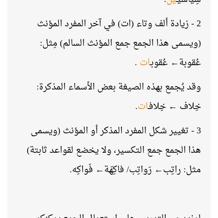
2 - زيادة ألف وتاء (ات) في آخر المفرد المؤنث
(ويسمى هذا الجمع جمع المؤنث السالم) مِثل:
عُقوبة← عُقوبـ
ات
.
وقد يُجمع بهذه الصيغة بعض الأسماء المذكرة:
خِلاف ← خِلافـ
ات
.
3 - تغيير شكل المفرد المذكر أو المؤنث (ويسمى
هذا الجمع جمع التكسير، ولا يخضع لقواعد ثابتة)
مثل: راتِب← رَواتِب/ فاكِهَة← فَواكِه.