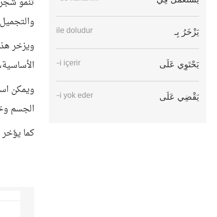
تنمو شجرة
والتجميل 
ile doludur
يَزْخَرُ بِـ
ويزخر هذا
الأساسية،
-i içerir
يَحْتَوِي عَلَى
ويمكن است
-i yok eder
يَقْضِي عَلَى
الجسم وخ
كما يؤخر 