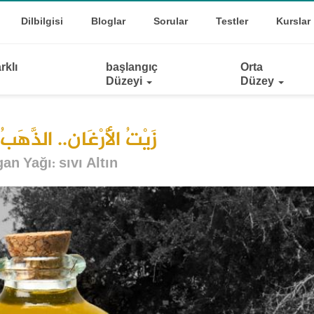
Top
oggle Dropdown
Dilbilgisi
Bloglar
Sorular
Testler
Kurslar
Links
rklı
başlangıç
Orta
Düzeyi
Düzey
زَيْتُ الْأَرْغَان.. الذَّهَب
an Yağı: sıvı Altın