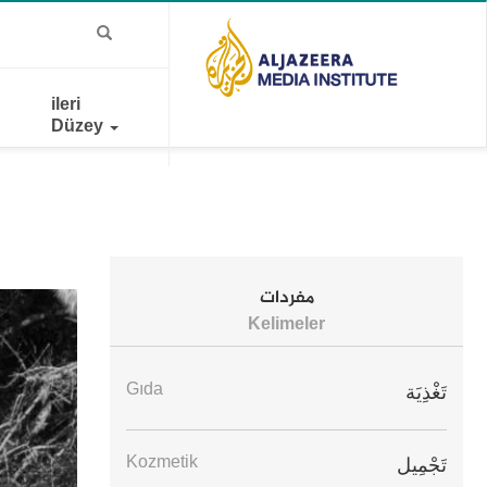
ileri
Düzey
مفردات
Kelimeler
Gıda
تَغْذِيَة
Kozmetik
تَجْمِيل