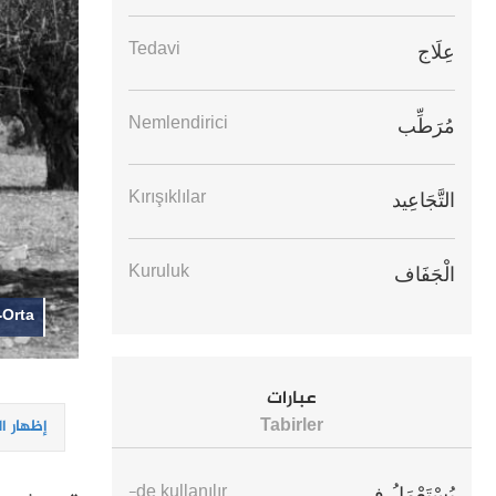
Tedavi
عِلَاج
Nemlendirici
مُرَطِّب
Kırışıklılar
التَّجَاعِيد
Kuruluk
الْجَفَاف
-Orta
عبارات
Tabirler
إظهار ا
-de kullanılır
يُسْتَعْمَلُ فِي