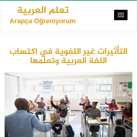
Ana
تعلم العربية
içeriğe
Toggle
atla
Arapça Öğreniyorum
navigat
التأثيرات غير اللغوية في اكتساب
اللغة العربية وتعلّمها