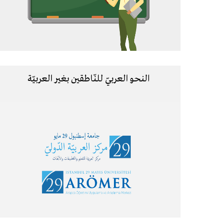
النحو العربيّ للنّاطقين بغير العربيّة