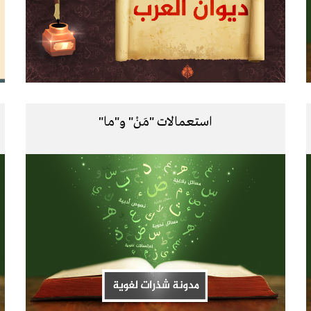
استعمالات "مَنْ" و"ما"