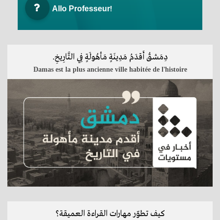
Allo Professeur!
كَيْفَ يَعِيِشُ الْمُسْلِمُونَ فِي برِيطانيا؟
Comment vivent les musulmans en Grande-Bretagne?
Langue des médias
Intermédiaire 2
مُحمَّد الشّارِخ وأوَّل حَاسوبٍ بالُّلغة العَربيّة