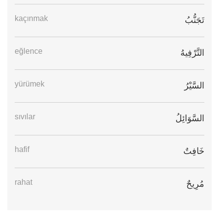
kaçınmak
تَجَنُّبُ
eğlence
التَّرْفِيهُ
yürümek
السَّيْرُ
sıvılar
السَّوَائِلُ
hafif
خَافِتٌ
rahat
مُرِيحٌ