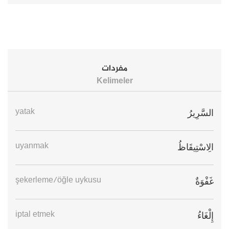
مفردات
Kelimeler
yatak
السَّرِيرُ
uyanmak
الِاسْتِيقَاظُ
şekerleme/öğle uykusu
غَفْوَةٌ
iptal etmek
إِلْغَاءُ