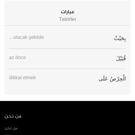
عبارات
Tabirler
… olacak şekilde
بِحَيْثُ
az önce
قُبَيْلَ
dikkat etmek
الْحِرْصُ عَلَى
من نحن
من نحن