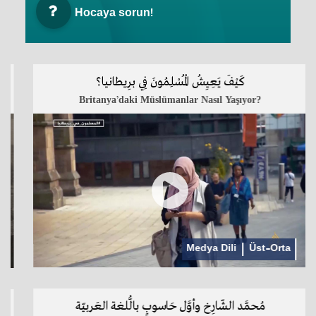
Hocaya sorun!
كَيْفَ يَعِيِشُ الْمُسْلِمُونَ فِي برِيطانيا؟
Britanya’daki Müslümanlar Nasıl Yaşıyor?
Medya Dili
Üst-Orta