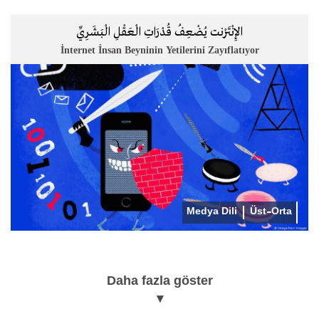
الإِنْتَرْنت يُضْعِفُ قُدْرَاتِ الْعَقْلِ الْبَشَرِيِّ
İnternet İnsan Beyninin Yetilerini Zayıflatıyor
Medya Dili
Üst-Orta
Daha fazla göster