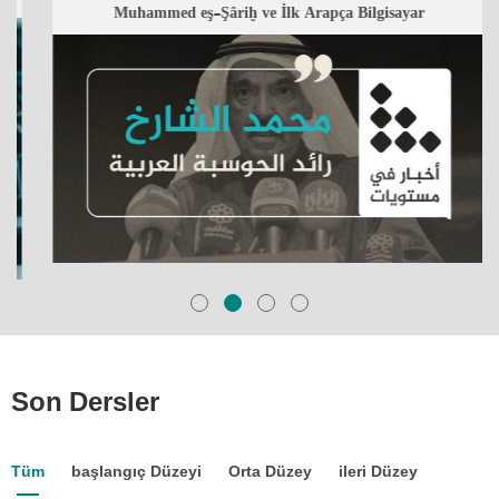
مُحمَّد الشّارِخ وأوَّل حَاسوبٍ بالُّلغة العَربيّة
Muhammed eş-Şâriḫ ve İlk Arapça Bilgisayar
Son Dersler
Tüm
başlangıç Düzeyi
Orta Düzey
ileri Düzey