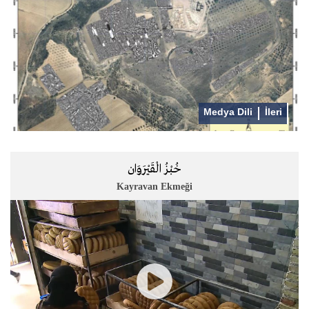
Medya Dili
İleri
خُبْزُ الْقَيْرَوَان
Kayravan Ekmeği