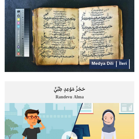
Medya Dili
İleri
حَجْزُ مَوْعِدٍ طِبِّيٍّ
Randevu Alma