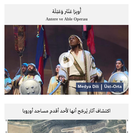
أُوبِرَا عَنْتَر وَعَبْلَة
Antere ve Able Operası
Medya Dili
Üst-Orta
اكتشاف آثار يُرجّح أنها لأحد أقدم مساجد أوروبا