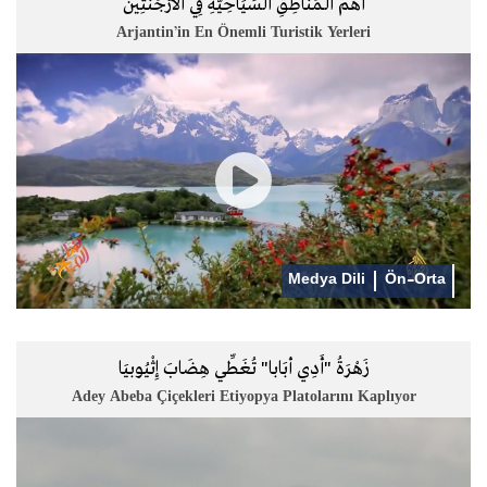
أهَمُّ الْـمَنَاطِقِ السِّيَاحِيَّةِ فِي الْأَرْجَنْتِين
Arjantin’in En Önemli Turistik Yerleri
Medya Dili
Ön-Orta
زَهْرَةُ "أَدِي أبَابا" تُغَطِّي هِضَابَ إِثْيُوبيَا
Adey Abeba Çiçekleri Etiyopya Platolarını Kaplıyor